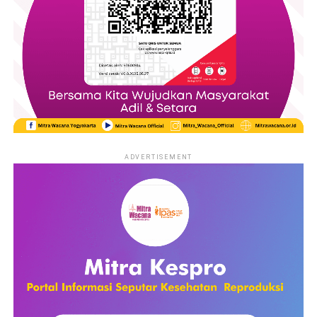
iklan terus menjadi sumber perdebatan karena dinilai
menjadikan tubuh perempuan sebagai nilai jual atas produk
yang ditawarkan . Ironisnya hal ini terus menerus dilakukan.
Memanfaatkan fisik sebagai objek untuk diekploitasi
sudah bukan menjadi rahasia umum lagi. Terlihat dari citra
perempuan yang digambarkan oleh tayangan iklan ataupun
acara program televisi. Kecantikan perempuan dijadikan
sebagai penghias tampilan dari suatu program acara. Dipoles
sedemikian rupa untuk mendapatkan tampilan yang cantik
ADVERTISEMENT
kemudian dikonsumsi oleh publik. Demi untuk mengedepankan
kepentingan media bahkan hak hak perempuan yang
seharusnya dimiliki mereka dikesampingkan oleh media .
Selain sebagai wadah informasi untuk masyarakat media
massa juga berfungsi sebagai hiburan.. Tayangan televisi yang
sampai saat ini menempati rating tertinggi yaitu dalam
kategori sinetron. Gambaran dalam tayangan tersebut banyak
yang melibatkan perempuan dengan menggambarkan posisi