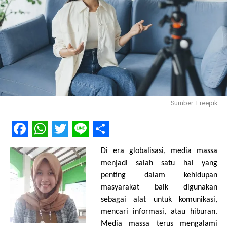
Dalam hal pemasalahan akte kelahiran di dapati bahwa
sebanyak 163 warga Karang kobar tidak memiliki akte
kelahiran. masalah ini kebanyakan di dapati dan dialami oleh
mereka orang dewasa dan lanjut yang telah berkeluarga.
Banyak diantara mereka yang beranggapan bahwa
pengurusan akte kelahiran sudah tidak penting lagi sehingga
mereka tak perlu lagi mengurus akte kelahiran.
Hasil temuan sensus skala kecil yang dilakukan oleh KUB
Sumber: Freepik
Srikandi dipublikasikan lagi kepada seluruh warga karangkobar
di sela-sela kesibukan warga bercocok tanam. karena sulitnya
mengumpulkan warga, KUB Srikandi melakukan publikasi hasil
Facebook
WhatsApp
Twitter
Line
Share
Di era globalisasi, media massa
temuannya di tengah sawah di sela istirahat warga saat
menjadi salah satu hal yang
bercocok tanam. ini menjadi terobosan yang efektif dan efisien
penting dalam kehidupan
karena KUB tidak perlu lagi membuat forum untuk
masyarakat baik digunakan
mengumpulkan warga, KUB srikandi memanfaatkan moment
sebagai alat untuk komunikasi,
gotong royong saat bercocok tanam sebagai forum untuk
mencari informasi, atau hiburan.
mempublikasikan hasil temuannya tanpa mengganggu
Media massa terus mengalami
aktivitas warga.