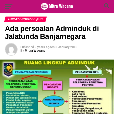
Search Button
Search
for:
UNCATEGORIZED @ID
Ada persoalan Adminduk di
Jalatunda Banjarnegara
Published
9 years ago
on
3 January 2018
By
Mitra Wacana