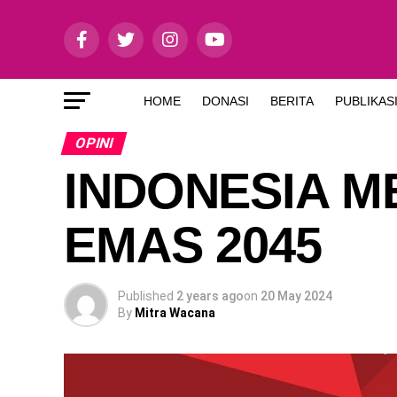
HOME
DONASI
BERITA
PUBLIKAS
OPINI
INDONESIA M
EMAS 2045
Published
2 years ago
on
20 May 2024
By
Mitra Wacana