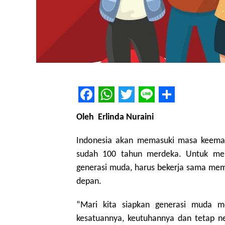
Facebook
WhatsApp
Twitter
Line
Share
Oleh Erlinda Nuraini
Indonesia akan memasuki masa keemas
sudah 100 tahun merdeka. Untuk mem
generasi muda, harus bekerja sama mem
depan.
“Mari kita siapkan generasi muda m
kesatuannya, keutuhannya dan tetap ne