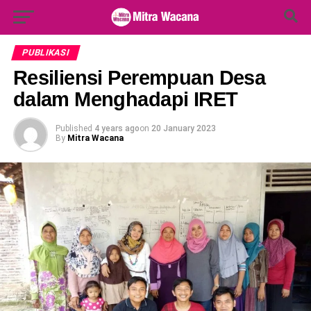
Search Button
Search
for:
PUBLIKASI
Resiliensi Perempuan Desa
dalam Menghadapi IRET
Published
4 years ago
on
20 January 2023
By
Mitra Wacana