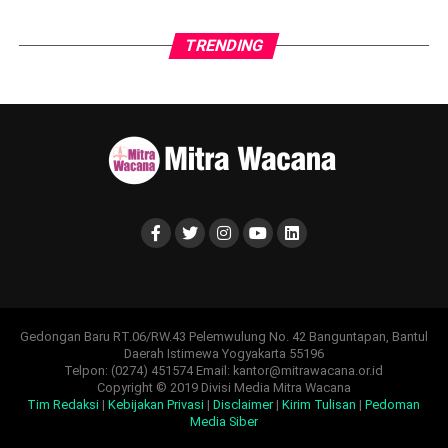
TRENDING
Gedongan Baru RT.06/RW.43 Pelemwulung No. 42 Banguntapan, Bantul
Daerah Istimewa Yogyakarta 55196
Telpon: (0274) 451574 Email: kantor@mitrawacana.or.id
Copyright © 2019 Divisi Media Mitra Wacana
Tim Redaksi
|
Kebijakan Privasi
|
Disclaimer
|
Kirim Tulisan
|
Pedoman
Media Siber