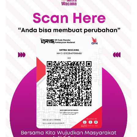
mereka sendiri sehingga diharapkan orang tua tidak terlalu
menggali lebih dalam terkait persoalan mereka namun orang
tua bisa menempatkan diri sebagai sahabat atau teman untuk
anak. Jika perubahan perilaku pada anak mengarah ke hal
yang buruk dan terjadi perubahan yang cukup signifikan maka
alangkah lebih baik jika orangtua melakukan konsultasi kepada
psikolog profesional untuk mendapatkan penanganan yang
benar. Terkait dengan fase peralihan dari remaja ke dewasa
terdapat fase isolasi dan keterikatan. Komunikasi anak dan
orang tua dalam fase ini sangat penting . Jika pola komunikasi
dapat berjalan dengan baik maka orang tua juga bisa
mengontrol atau memberikan pemahaman terkait crisis
identitas yang sedang dialami anak. Sebaliknya, jika pola
komunikasi kurang baik maka dibutuhkan pihak ketiga untuk
memberikan pemahaman crisis identitas kepada anak
tersebut.
Intensitas yang tinggi dalam menggunakan gadget bisa
menjadi pemicu adanya quarter life crisis yang merupakan