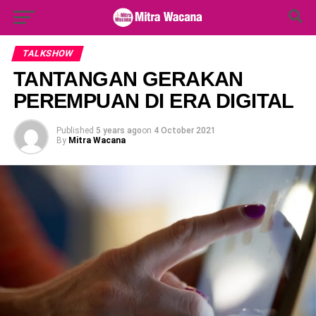
Search Button
Search
for:
TALKSHOW
TANTANGAN GERAKAN
PEREMPUAN DI ERA DIGITAL
Published
5 years ago
on
4 October 2021
By
Mitra Wacana