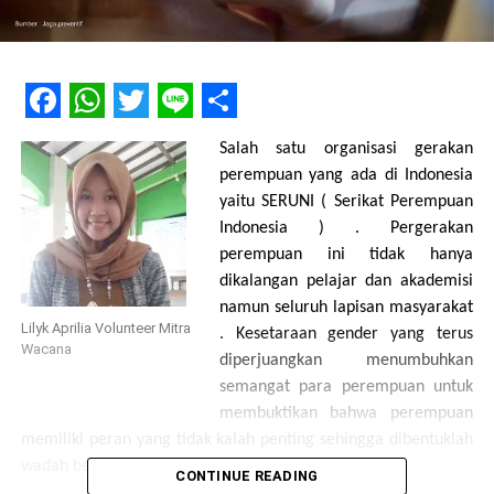
Facebook
WhatsApp
Twitter
Line
Share
Salah satu organisasi gerakan
perempuan yang ada di Indonesia
yaitu SERUNI ( Serikat Perempuan
Indonesia ) . Pergerakan
perempuan ini tidak hanya
dikalangan pelajar dan akademisi
namun seluruh lapisan masyarakat
Lilyk Aprilia Volunteer Mitra
. Kesetaraan gender yang terus
Wacana
diperjuangkan menumbuhkan
semangat para perempuan untuk
membuktikan bahwa perempuan
memiliki peran yang tidak kalah penting sehingga dibentuklah
wadah berorganisasi khusus perempuan .
CONTINUE READING