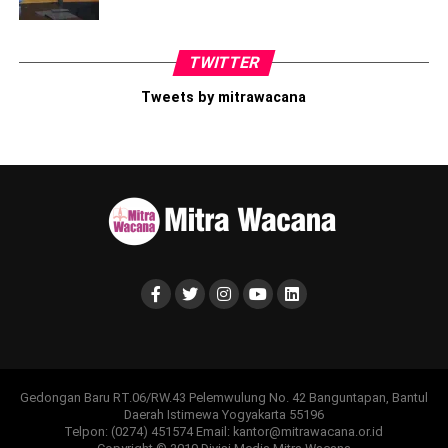
TWITTER
Tweets by mitrawacana
Gedongan Baru RT.06/RW.43 Pelemwulung No. 42 Banguntapan, Bantul
Daerah Istimewa Yogyakarta 55196
Telpon: (0274) 451574 Email: kantor@mitrawacana.or.id