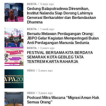
BERITA
3 days ago
Gedung Balaputradewa Diresmikan,
Institut Nalanda Siap Dorong Lahirnya
Generasi Berkarakter dan Berlandaskan
Dhamma
BERITA
1 week ago
Bersatu Melawan Perdagangan Orang:
JBPO Gelar Kegiatan Memperingati Bulan
Anti Perdagangan Manusia Sedunia
BERITA
2 years ago
FESTIVAL BERSAMA KITA BERDAYA
SEMARAK KOTA GEBLEG TATA
TENTREM KARTA RAHARJA
VIDEO
2 years ago
VIDEO
3 years ago
Podcast Mitra Wacana “Migrasi Aman Hak
Semua Orang”