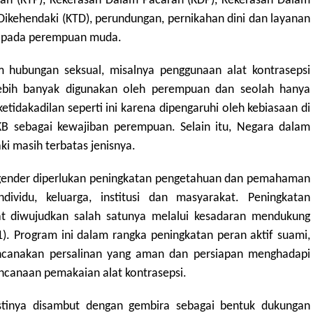
an (KTP), Kekerasan Dalam Pacaran (KDP), Kekerasan Dalam
ikehendaki (KTD), perundungan, pernikahan dini dan layanan
h pada perempuan muda.
am hubungan seksual, misalnya penggunaan alat kontrasepsi
lebih banyak digunakan oleh perempuan dan seolah hanya
tidakadilan seperti ini karena dipengaruhi oleh kebiasaan di
 sebagai kewajiban perempuan. Selain itu, Negara dalam
ki masih terbatas jenisnya.
 gender diperlukan peningkatan pengetahuan dan pemahaman
ividu, keluarga, institusi dan masyarakat. Peningkatan
 diwujudkan salah satunya melalui kesadaran mendukung
). Program ini dalam rangka peningkatan peran aktif suami,
ncanakan persalinan yang aman dan persiapan menghadapi
encanaan pemakaian alat kontrasepsi.
tinya disambut dengan gembira sebagai bentuk dukungan