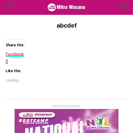
Search Button
Search
for:
abcdef
Share this:
Facebook
X
Like this:
Loading...
ADVERTISEMENT