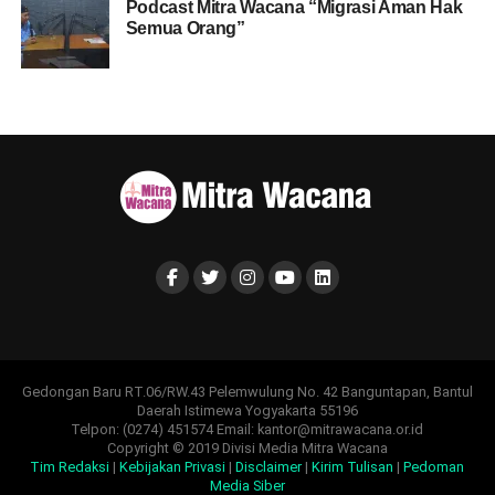
Podcast Mitra Wacana “Migrasi Aman Hak
Semua Orang”
Gedongan Baru RT.06/RW.43 Pelemwulung No. 42 Banguntapan, Bantul
Daerah Istimewa Yogyakarta 55196
Telpon: (0274) 451574 Email: kantor@mitrawacana.or.id
Copyright © 2019 Divisi Media Mitra Wacana
Tim Redaksi
|
Kebijakan Privasi
|
Disclaimer
|
Kirim Tulisan
|
Pedoman
Media Siber