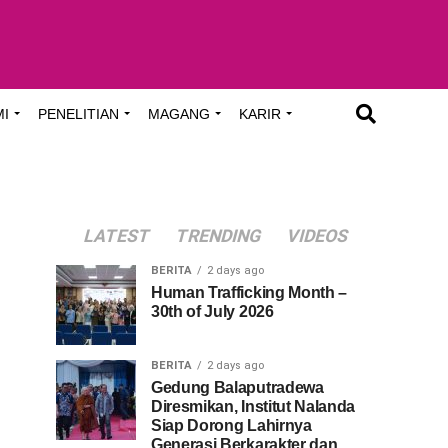
MI
PENELITIAN
MAGANG
KARIR
LATEST
TRENDING
VIDEOS
BERITA
2 days ago
Human Trafficking Month –
30th of July 2026
BERITA
2 days ago
Gedung Balaputradewa
Diresmikan, Institut Nalanda
Siap Dorong Lahirnya
Generasi Berkarakter dan