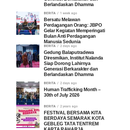
Berlandaskan Dhamma
BERITA
1 week ago
Bersatu Melawan
Perdagangan Orang: JBPO
Gelar Kegiatan Memperingati
Bulan Anti Perdagangan
Manusia Sedunia
BERITA
2 days ago
Gedung Balaputradewa
Diresmikan, Institut Nalanda
Siap Dorong Lahirnya
Generasi Berkarakter dan
Berlandaskan Dhamma
BERITA
2 days ago
Human Trafficking Month –
30th of July 2026
BERITA
2 years ago
FESTIVAL BERSAMA KITA
BERDAYA SEMARAK KOTA
GEBLEG TATA TENTREM
KARTA RAHARJA