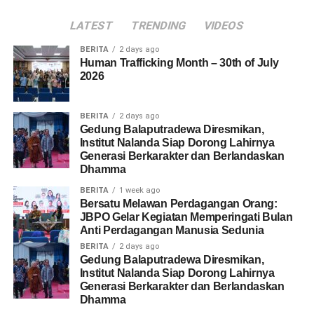
LATEST
TRENDING
VIDEOS
BERITA
2 days ago
Human Trafficking Month – 30th of July
2026
BERITA
2 days ago
Gedung Balaputradewa Diresmikan,
Institut Nalanda Siap Dorong Lahirnya
Generasi Berkarakter dan Berlandaskan
Dhamma
BERITA
1 week ago
Bersatu Melawan Perdagangan Orang:
JBPO Gelar Kegiatan Memperingati Bulan
Anti Perdagangan Manusia Sedunia
BERITA
2 days ago
Gedung Balaputradewa Diresmikan,
Institut Nalanda Siap Dorong Lahirnya
Generasi Berkarakter dan Berlandaskan
Dhamma