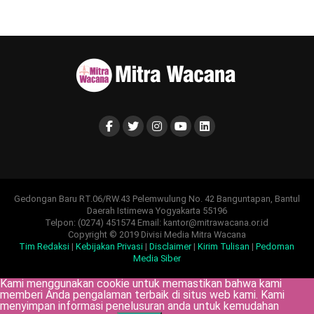
Gedongan Baru RT.06/RW.43 Pelemwulung No. 42 Banguntapan, Bantul
Daerah Istimewa Yogyakarta 55196
Telpon: (0274) 451574 Email: kantor@mitrawacana.or.id
Copyright © 2019 Divisi Media Mitra Wacana
Tim Redaksi
|
Kebijakan Privasi
|
Disclaimer
|
Kirim Tulisan
|
Pedoman
Media Siber
Kami menggunakan cookie untuk memastikan bahwa kami
memberi Anda pengalaman terbaik di situs web kami. Kami
menyimpan informasi penelusuran anda untuk kemudahan