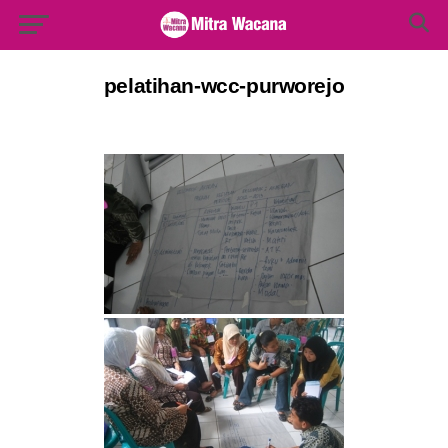
Search Button
Search
for:
pelatihan-wcc-purworejo