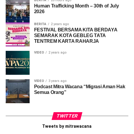
BERITA
20 hours ago
Human Trafficking Month – 30th of July
2026
BERITA
2 years ago
FESTIVAL BERSAMA KITA BERDAYA
SEMARAK KOTA GEBLEG TATA
TENTREM KARTA RAHARJA
VIDEO
2 years ago
VIDEO
3 years ago
Podcast Mitra Wacana “Migrasi Aman Hak
Semua Orang”
Share this:
TWITTER
Facebook
X
Tweets by mitrawacana