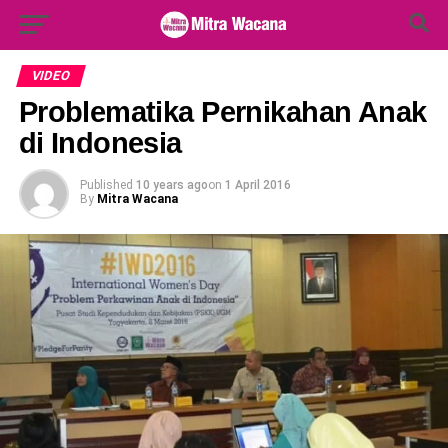
Search Button
Search
for:
VIDEO
Problematika Pernikahan Anak
di Indonesia
Published
10 years ago
on
1 April 2016
By
Mitra Wacana