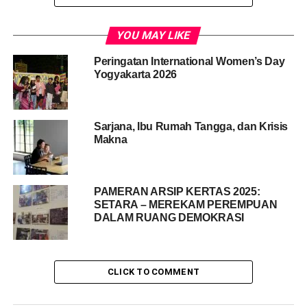
YOU MAY LIKE
Like this:
Peringatan International Women’s Day
Yogyakarta 2026
Loading...
Sarjana, Ibu Rumah Tangga, dan Krisis
RELATED TOPICS:
DAMPAK PERNIKAHAN ANAK
Makna
HARI PEREMPUAN INTERNASIONAL
KEKERASAN TERHADAP ANAK
KEMISKINAN
KESETARAAN
MITRA WACANA WRC
PEREMPUAN
PROBLEMATIKA PERNIKAHAN ANAK
YOGYAKARTA
PAMERAN ARSIP KERTAS 2025:
UP NEXT
SETARA – MEREKAM PEREMPUAN
Selamat ‘Idul Fitri 1437 H
DALAM RUANG DEMOKRASI
DON'T MISS
Video Mitra Wacana Pelatihan Organisasi di
Susukan, Banjarnegara, Jawa Tengah
CLICK TO COMMENT