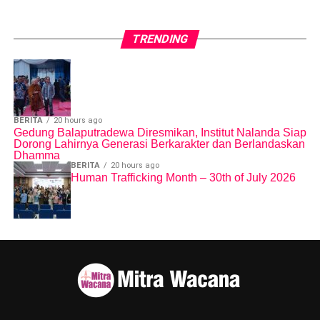
Like this:
Loading...
TRENDING
BERITA
20 hours ago
Gedung Balaputradewa Diresmikan, Institut Nalanda Siap
Dorong Lahirnya Generasi Berkarakter dan Berlandaskan
Dhamma
BERITA
20 hours ago
Human Trafficking Month – 30th of July 2026