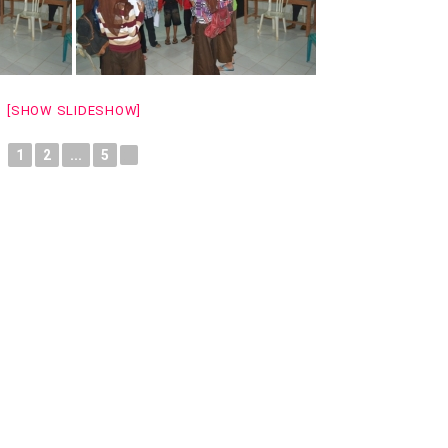
[SHOW SLIDESHOW]
1
2
...
5
►