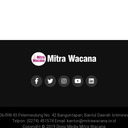
06/RW.43 Pelemwulung No. 42 Banguntapan, Bantul Daerah Istimew
Telpon: (0274) 451574 Email: kantor@mitrawacana.or.id
Copyright © 2019 Divisi Media Mitra Wacana