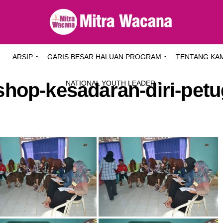
I
ARSIP
GARIS BESAR HALUAN PROGRAM
TENTANG KA
hop-kesadaran-diri-pet
NATIONAL YOUTH LEADER