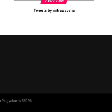
TWITTER
Tweets by mitrawacana
a Yogyakarta 55196