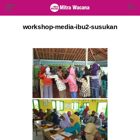
Search Button
Search
for:
workshop-media-ibu2-susukan