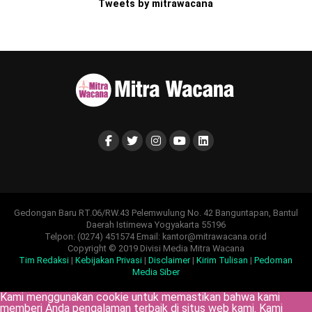
Tweets by mitrawacana
Gedongan Baru RT.06/RW.43 Pelemwulung No. 42 Banguntapan, Bantul
Daerah Istimewa Yogyakarta 55196
Telpon: (0274) 451574 Email: kantor@mitrawacana.or.id
Copyright © 2019 Divisi Media Mitra Wacana
Tim Redaksi
|
Kebijakan Privasi
|
Disclaimer
|
Kirim Tulisan
|
Pedoman
Media Siber
Kami menggunakan cookie untuk memastikan bahwa kami
memberi Anda pengalaman terbaik di situs web kami. Kami