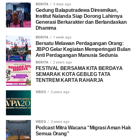
BERITA
3 days ago
Gedung Balaputradewa Diresmikan,
Institut Nalanda Siap Dorong Lahirnya
Generasi Berkarakter dan Berlandaskan
Dhamma
BERITA
1 week ago
Bersatu Melawan Perdagangan Orang:
JBPO Gelar Kegiatan Memperingati Bulan
Anti Perdagangan Manusia Sedunia
BERITA
2 years ago
FESTIVAL BERSAMA KITA BERDAYA
SEMARAK KOTA GEBLEG TATA
TENTREM KARTA RAHARJA
VIDEO
2 years ago
VIDEO
3 years ago
Podcast Mitra Wacana “Migrasi Aman Hak
Semua Orang”