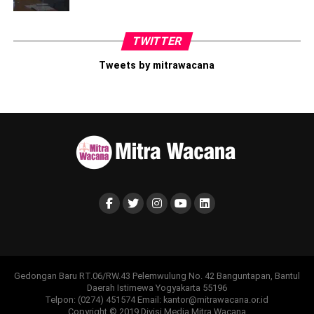
TWITTER
Tweets by mitrawacana
Gedongan Baru RT.06/RW.43 Pelemwulung No. 42 Banguntapan, Bantul
Daerah Istimewa Yogyakarta 55196
Telpon: (0274) 451574 Email: kantor@mitrawacana.or.id
Copyright © 2019 Divisi Media Mitra Wacana