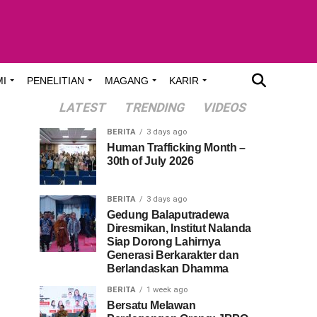
MI
PENELITIAN
MAGANG
KARIR
LATEST
TRENDING
VIDEOS
BERITA
3 days ago
Human Trafficking Month –
30th of July 2026
BERITA
3 days ago
Gedung Balaputradewa
Diresmikan, Institut Nalanda
Siap Dorong Lahirnya
Generasi Berkarakter dan
Berlandaskan Dhamma
BERITA
1 week ago
Bersatu Melawan