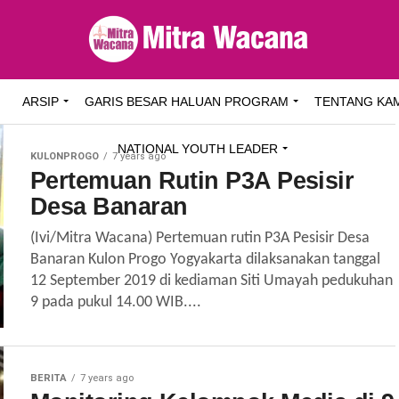
I
ARSIP
GARIS BESAR HALUAN PROGRAM
TENTANG KA
NATIONAL YOUTH LEADER
KULONPROGO
7 years ago
Pertemuan Rutin P3A Pesisir
Desa Banaran
(Ivi/Mitra Wacana) Pertemuan rutin P3A Pesisir Desa
Banaran Kulon Progo Yogyakarta dilaksanakan tanggal
12 September 2019 di kediaman Siti Umayah pedukuhan
9 pada pukul 14.00 WIB....
BERITA
7 years ago