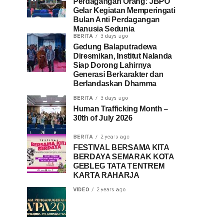
Perdagangan Orang: JBPO
Gelar Kegiatan Memperingati
Bulan Anti Perdagangan
Manusia Sedunia
BERITA
3 days ago
Gedung Balaputradewa
Diresmikan, Institut Nalanda
Siap Dorong Lahirnya
Generasi Berkarakter dan
Berlandaskan Dhamma
BERITA
3 days ago
Human Trafficking Month –
30th of July 2026
BERITA
2 years ago
FESTIVAL BERSAMA KITA
BERDAYA SEMARAK KOTA
GEBLEG TATA TENTREM
KARTA RAHARJA
VIDEO
2 years ago