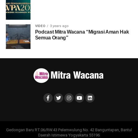
VIDEO
3 years ago
Podcast Mitra Wacana “Migrasi Aman Hak
Semua Orang”
Gedongan Baru RT.06/RW.43 Pelemwulung No. 42 Banguntapan, Bantul
Daerah Istimewa Yogyakarta 55196