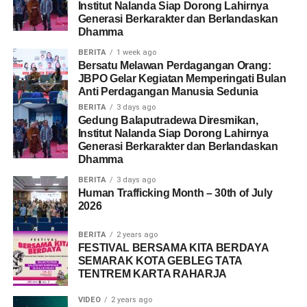
Institut Nalanda Siap Dorong Lahirnya
Generasi Berkarakter dan Berlandaskan
Dhamma
BERITA
1 week ago
Bersatu Melawan Perdagangan Orang:
JBPO Gelar Kegiatan Memperingati Bulan
Anti Perdagangan Manusia Sedunia
BERITA
3 days ago
Gedung Balaputradewa Diresmikan,
Institut Nalanda Siap Dorong Lahirnya
Generasi Berkarakter dan Berlandaskan
Dhamma
BERITA
3 days ago
Human Trafficking Month – 30th of July
2026
BERITA
2 years ago
FESTIVAL BERSAMA KITA BERDAYA
SEMARAK KOTA GEBLEG TATA
TENTREM KARTA RAHARJA
VIDEO
2 years ago