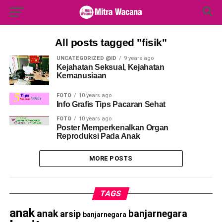
Search Button
Search
for:
All posts tagged "fisik"
UNCATEGORIZED @ID
9 years ago
Kejahatan Seksual, Kejahatan
Kemanusiaan
FOTO
10 years ago
Info Grafis Tips Pacaran Sehat
FOTO
10 years ago
Poster Memperkenalkan Organ
Reproduksi Pada Anak
MORE POSTS
TAGS
anak
anak
banjarnegara
arsip
banjarnegara