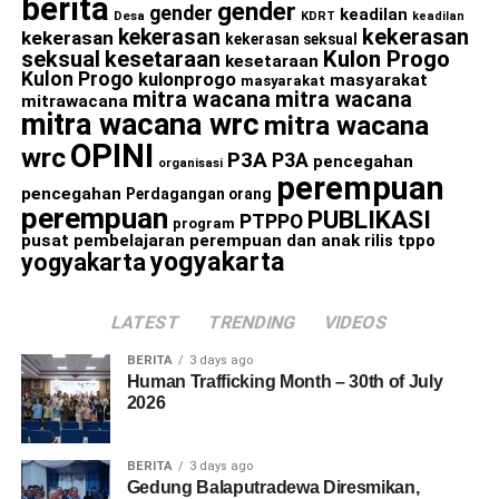
berita
gender
gender
keadilan
Desa
KDRT
keadilan
kekerasan
kekerasan
kekerasan
kekerasan seksual
seksual
kesetaraan
Kulon Progo
kesetaraan
Kulon Progo
kulonprogo
masyarakat
masyarakat
mitra wacana
mitra wacana
mitrawacana
mitra wacana wrc
mitra wacana
OPINI
wrc
P3A
P3A
pencegahan
organisasi
perempuan
pencegahan
Perdagangan orang
perempuan
PUBLIKASI
PTPPO
program
pusat pembelajaran perempuan dan anak
rilis
tppo
yogyakarta
yogyakarta
LATEST
TRENDING
VIDEOS
BERITA
3 days ago
Human Trafficking Month – 30th of July
2026
BERITA
3 days ago
Gedung Balaputradewa Diresmikan,