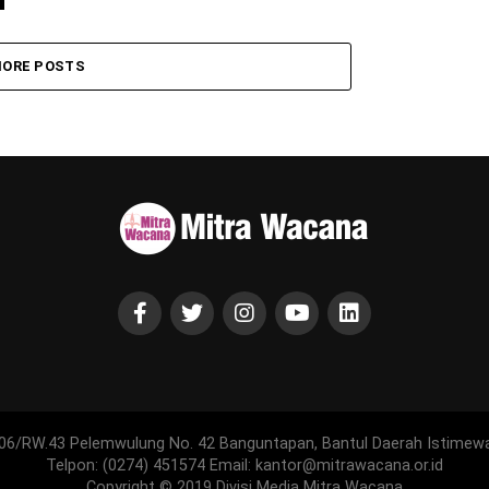
ORE POSTS
06/RW.43 Pelemwulung No. 42 Banguntapan, Bantul Daerah Istimew
Telpon: (0274) 451574 Email: kantor@mitrawacana.or.id
Copyright © 2019 Divisi Media Mitra Wacana