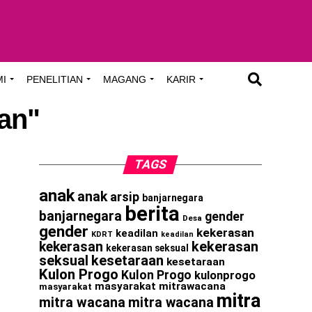
MI
PENELITIAN
MAGANG
KARIR
an"
TAGS
anak
anak
arsip
banjarnegara
berita
banjarnegara
gender
Desa
gender
kekerasan
keadilan
KDRT
keadilan
kekerasan
kekerasan
kekerasan seksual
seksual
kesetaraan
kesetaraan
Kulon Progo
Kulon Progo
kulonprogo
masyarakat
mitrawacana
masyarakat
mitra
mitra wacana
mitra wacana