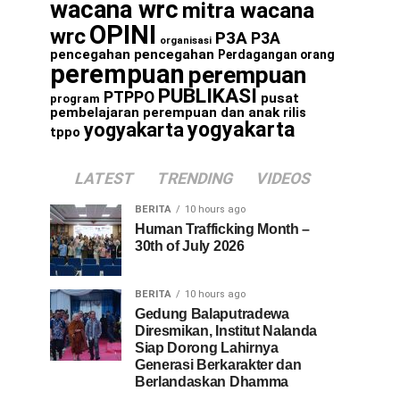
wacana wrc
mitra wacana
OPINI
wrc
P3A
P3A
organisasi
pencegahan
pencegahan
Perdagangan orang
perempuan
perempuan
PUBLIKASI
PTPPO
pusat
program
pembelajaran perempuan dan anak
rilis
yogyakarta
yogyakarta
tppo
LATEST
TRENDING
VIDEOS
BERITA
10 hours ago
Human Trafficking Month –
30th of July 2026
BERITA
10 hours ago
Gedung Balaputradewa
Diresmikan, Institut Nalanda
Siap Dorong Lahirnya
Generasi Berkarakter dan
Berlandaskan Dhamma