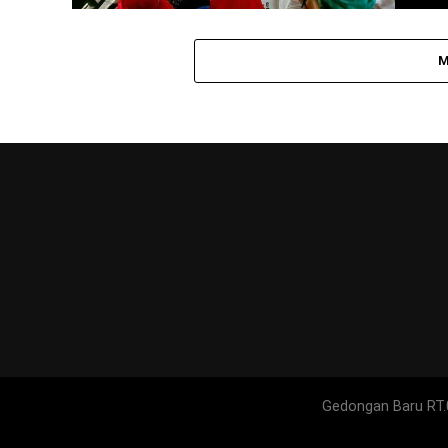
M
Gedongan Baru RT.