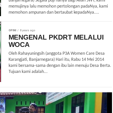
Banjarnegara) Segala puji hanya bagi Allah SWT, kami
memujinya lalu memohon pertolongan padaNya, kami
memohon ampunan dan bertaubat kepadaNya....
OPINI
8 years ago
MENGENAL PKDRT MELALUI
WOCA
Oleh Rahayuningsih (anggota P3A Women Care Desa
Karangjati, Banjarnegara) Hari itu, Rabu 14 Mei 2014
kami bersama-sama dengan ibu lain menuju Desa Berta.
Tujuan kami adalah...