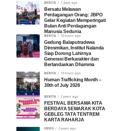
BERITA
7 days ago
Bersatu Melawan
Perdagangan Orang: JBPO
Gelar Kegiatan Memperingati
Bulan Anti Perdagangan
Manusia Sedunia
BERITA
10 hours ago
Gedung Balaputradewa
Diresmikan, Institut Nalanda
Siap Dorong Lahirnya
Generasi Berkarakter dan
Berlandaskan Dhamma
BERITA
10 hours ago
Human Trafficking Month –
30th of July 2026
BERITA
2 years ago
FESTIVAL BERSAMA KITA
BERDAYA SEMARAK KOTA
GEBLEG TATA TENTREM
KARTA RAHARJA
VIDEO
2 years ago