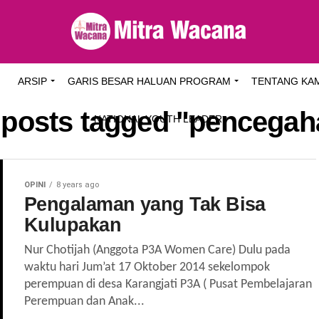
I
ARSIP
GARIS BESAR HALUAN PROGRAM
TENTANG KA
l posts tagged "pencegah
NATIONAL YOUTH LEADER
OPINI
8 years ago
Pengalaman yang Tak Bisa
Kulupakan
Nur Chotijah (Anggota P3A Women Care) Dulu pada
waktu hari Jum’at 17 Oktober 2014 sekelompok
perempuan di desa Karangjati P3A ( Pusat Pembelajaran
Perempuan dan Anak...