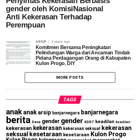
Penyintas Kekerasan Berbasis
gender oleh KomisiNasional
Anti Kekerasan Terhadap
Perempuan
ARSIP
2 years ago
Komitmen Bersama Peningkatan
Pelindungan Warga dari Ancaman Tindak
Pidana Perdagangan Orang di Kabupaten
Kulon Progo, DIY
MORE POSTS
TAGS
anak
anak
banjarnegara
arsip
banjarnegara
berita
gender
gender
keadilan
Desa
KDRT
keadilan
kekerasan
kekerasan
kekerasan
kekerasan seksual
seksual
kesetaraan
Kulon Progo
kesetaraan
Kulon Progo
kulonprogo
masyarakat