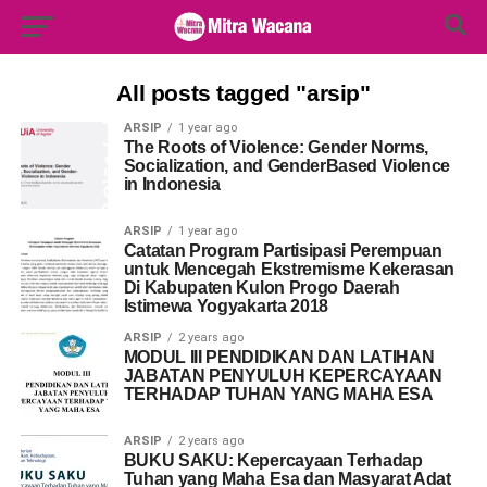
Search Button
Search
for:
All posts tagged "arsip"
ARSIP
1 year ago
The Roots of Violence: Gender Norms,
Socialization, and GenderBased Violence
in Indonesia
ARSIP
1 year ago
Catatan Program Partisipasi Perempuan
untuk Mencegah Ekstremisme Kekerasan
Di Kabupaten Kulon Progo Daerah
Istimewa Yogyakarta 2018
ARSIP
2 years ago
MODUL III PENDIDIKAN DAN LATIHAN
JABATAN PENYULUH KEPERCAYAAN
TERHADAP TUHAN YANG MAHA ESA
ARSIP
2 years ago
BUKU SAKU: Kepercayaan Terhadap
Tuhan yang Maha Esa dan Masyarat Adat