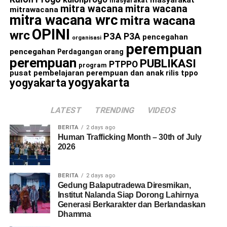
masyarakat
mitra wacana
mitra wacana
mitrawacana
mitra wacana wrc
mitra wacana
OPINI
wrc
P3A
P3A
pencegahan
organisasi
perempuan
pencegahan
Perdagangan orang
perempuan
PUBLIKASI
PTPPO
program
pusat pembelajaran perempuan dan anak
rilis
tppo
yogyakarta
yogyakarta
LATEST
TRENDING
VIDEOS
BERITA
2 days ago
Human Trafficking Month – 30th of July
2026
BERITA
2 days ago
Gedung Balaputradewa Diresmikan,
Institut Nalanda Siap Dorong Lahirnya
Generasi Berkarakter dan Berlandaskan
Dhamma