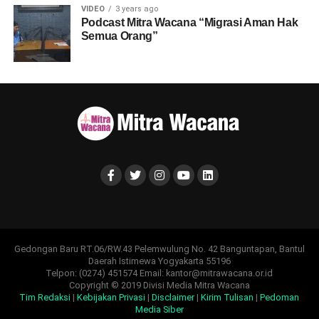
VIDEO
3 years ago
Podcast Mitra Wacana “Migrasi Aman Hak
Semua Orang”
Gedongan Baru RT.06/RW.43 Pelemwulung No. 42 Banguntapan, Bantul
Daerah Istimewa Yogyakarta 55196
Telpon: (0274) 451574 Email: kantor@mitrawacana.or.id
Copyright © 2019 Divisi Media Mitra Wacana
Tim Redaksi
|
Kebijakan Privasi
|
Disclaimer
|
Kirim Tulisan
|
Pedoman
Media Siber