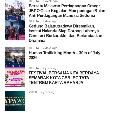
BERITA
1 week ago
Bersatu Melawan Perdagangan Orang:
JBPO Gelar Kegiatan Memperingati Bulan
Anti Perdagangan Manusia Sedunia
BERITA
2 days ago
Gedung Balaputradewa Diresmikan,
Institut Nalanda Siap Dorong Lahirnya
Generasi Berkarakter dan Berlandaskan
Dhamma
BERITA
2 days ago
Human Trafficking Month – 30th of July
2026
BERITA
2 years ago
FESTIVAL BERSAMA KITA BERDAYA
SEMARAK KOTA GEBLEG TATA
TENTREM KARTA RAHARJA
VIDEO
2 years ago