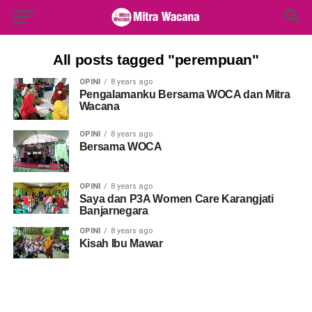
Search Button
Search
for:
All posts tagged "perempuan"
OPINI
8 years ago
Pengalamanku Bersama WOCA dan Mitra
Wacana
OPINI
8 years ago
Bersama WOCA
OPINI
8 years ago
Saya dan P3A Women Care Karangjati
Banjarnegara
OPINI
8 years ago
Kisah Ibu Mawar