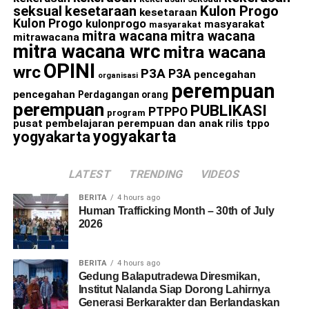
seksual
kesetaraan
Kulon Progo
kesetaraan
Kulon Progo
kulonprogo
masyarakat
masyarakat
mitra wacana
mitra wacana
mitrawacana
mitra wacana wrc
mitra wacana
OPINI
wrc
P3A
P3A
pencegahan
organisasi
perempuan
pencegahan
Perdagangan orang
perempuan
PUBLIKASI
PTPPO
program
pusat pembelajaran perempuan dan anak
rilis
tppo
yogyakarta
yogyakarta
LATEST
TRENDING
VIDEOS
BERITA
4 hours ago
Human Trafficking Month – 30th of July
2026
BERITA
4 hours ago
Gedung Balaputradewa Diresmikan,
Institut Nalanda Siap Dorong Lahirnya
Generasi Berkarakter dan Berlandaskan