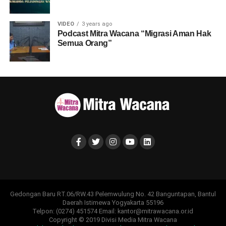
VIDEO
3 years ago
Podcast Mitra Wacana “Migrasi Aman Hak
Semua Orang”
Gedongan Baru RT.06/RW.43 Pelemwulung No. 42 Banguntapan, Bantul
Daerah Istimewa Yogyakarta 55196
Telpon: (0274) 451574 Email: kantor@mitrawacana.or.id
Copyright © 2019 Divisi Media Mitra Wacana