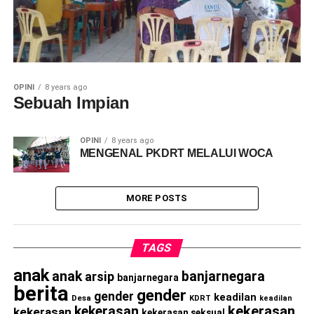
OPINI
8 years ago
Sebuah Impian
OPINI
8 years ago
MENGENAL PKDRT MELALUI WOCA
MORE POSTS
TAGS
anak
anak
banjarnegara
arsip
banjarnegara
berita
gender
gender
keadilan
Desa
KDRT
keadilan
kekerasan
kekerasan
kekerasan
kekerasan seksual