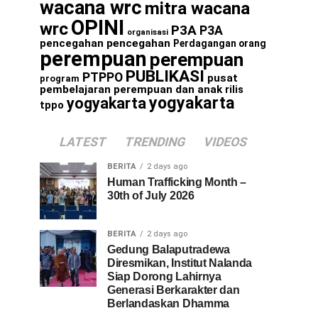
wacana wrc
mitra wacana
OPINI
wrc
P3A
P3A
organisasi
pencegahan
pencegahan
Perdagangan orang
perempuan
perempuan
PUBLIKASI
PTPPO
pusat
program
pembelajaran perempuan dan anak
rilis
yogyakarta
yogyakarta
tppo
LATEST
TRENDING
VIDEOS
BERITA
2 days ago
Human Trafficking Month –
30th of July 2026
BERITA
2 days ago
Gedung Balaputradewa
Diresmikan, Institut Nalanda
Siap Dorong Lahirnya
Generasi Berkarakter dan
Berlandaskan Dhamma