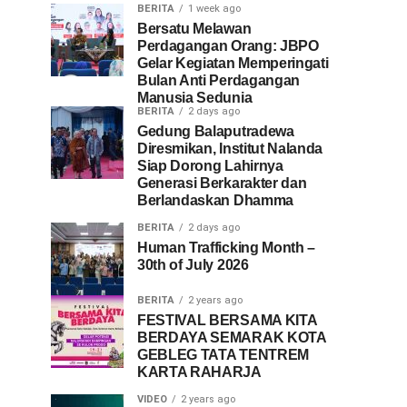
BERITA
1 week ago
Bersatu Melawan
Perdagangan Orang: JBPO
Gelar Kegiatan Memperingati
Bulan Anti Perdagangan
Manusia Sedunia
BERITA
2 days ago
Gedung Balaputradewa
Diresmikan, Institut Nalanda
Siap Dorong Lahirnya
Generasi Berkarakter dan
Berlandaskan Dhamma
BERITA
2 days ago
Human Trafficking Month –
30th of July 2026
BERITA
2 years ago
FESTIVAL BERSAMA KITA
BERDAYA SEMARAK KOTA
GEBLEG TATA TENTREM
KARTA RAHARJA
VIDEO
2 years ago