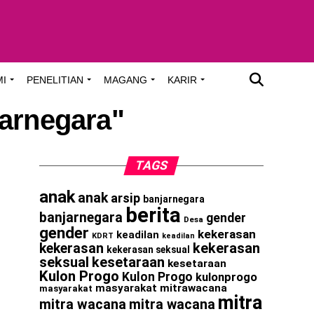
MI
PENELITIAN
MAGANG
KARIR
jarnegara"
TAGS
anak
anak
arsip
banjarnegara
berita
banjarnegara
gender
Desa
gender
kekerasan
keadilan
KDRT
keadilan
kekerasan
kekerasan
kekerasan seksual
seksual
kesetaraan
kesetaraan
Kulon Progo
Kulon Progo
kulonprogo
masyarakat
mitrawacana
masyarakat
mitra
mitra wacana
mitra wacana