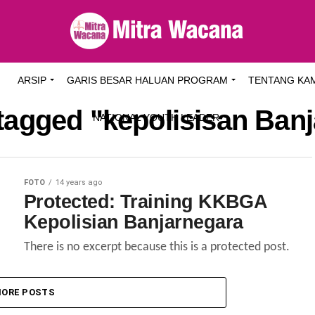
I
ARSIP
GARIS BESAR HALUAN PROGRAM
TENTANG KA
 tagged "kepolisisan Ban
NATIONAL YOUTH LEADER
FOTO
14 years ago
Protected: Training KKBGA
Kepolisian Banjarnegara
There is no excerpt because this is a protected post.
ORE POSTS