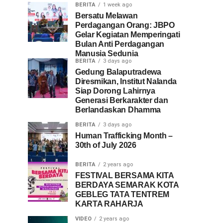
BERITA
1 week ago
Bersatu Melawan
Perdagangan Orang: JBPO
Gelar Kegiatan Memperingati
Bulan Anti Perdagangan
Manusia Sedunia
BERITA
3 days ago
Gedung Balaputradewa
Diresmikan, Institut Nalanda
Siap Dorong Lahirnya
Generasi Berkarakter dan
Berlandaskan Dhamma
BERITA
3 days ago
Human Trafficking Month –
30th of July 2026
BERITA
2 years ago
FESTIVAL BERSAMA KITA
BERDAYA SEMARAK KOTA
GEBLEG TATA TENTREM
KARTA RAHARJA
VIDEO
2 years ago