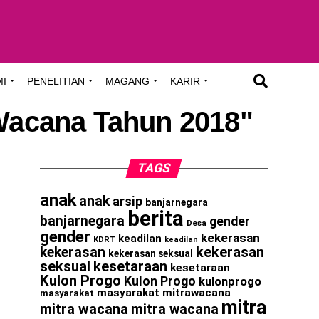
MI
PENELITIAN
MAGANG
KARIR
 Wacana Tahun 2018"
TAGS
anak
anak
arsip
banjarnegara
berita
banjarnegara
gender
Desa
gender
kekerasan
keadilan
KDRT
keadilan
kekerasan
kekerasan
kekerasan seksual
seksual
kesetaraan
kesetaraan
Kulon Progo
Kulon Progo
kulonprogo
masyarakat
mitrawacana
masyarakat
mitra
mitra wacana
mitra wacana