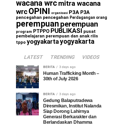
wacana wrc
mitra wacana
OPINI
wrc
P3A
P3A
organisasi
pencegahan
pencegahan
Perdagangan orang
perempuan
perempuan
PUBLIKASI
PTPPO
pusat
program
pembelajaran perempuan dan anak
rilis
yogyakarta
yogyakarta
tppo
LATEST
TRENDING
VIDEOS
BERITA
3 days ago
Human Trafficking Month –
30th of July 2026
BERITA
3 days ago
Gedung Balaputradewa
Diresmikan, Institut Nalanda
Siap Dorong Lahirnya
Generasi Berkarakter dan
Berlandaskan Dhamma