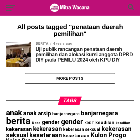
Search Button
Search
for:
All posts tagged "penataan daerah
pemilihan"
BERITA
4 years ago
Uji publik rancangan penataan daerah
pemilihan dan alokasi kursi anggota DPRD
DIY pada PEMILU 2024 oleh KPU DIY
MORE POSTS
TAGS
anak
anak
banjarnegara
arsip
banjarnegara
berita
gender
gender
keadilan
Desa
KDRT
keadilan
kekerasan
kekerasan
kekerasan
kekerasan seksual
seksual
kesetaraan
Kulon Progo
kesetaraan