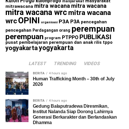
Kulon Progo
kulonprogo
masyarakat
masyarakat
mitra wacana
mitra wacana
mitrawacana
mitra wacana wrc
mitra wacana
OPINI
wrc
P3A
P3A
pencegahan
organisasi
perempuan
pencegahan
Perdagangan orang
perempuan
PUBLIKASI
PTPPO
program
pusat pembelajaran perempuan dan anak
rilis
tppo
yogyakarta
yogyakarta
LATEST
TRENDING
VIDEOS
BERITA
4 hours ago
Human Trafficking Month – 30th of July
2026
BERITA
4 hours ago
Gedung Balaputradewa Diresmikan,
Institut Nalanda Siap Dorong Lahirnya
Generasi Berkarakter dan Berlandaskan
Dhamma