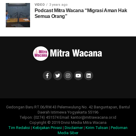
VIDEO
3 years ago
Podcast Mitra Wacana “Migrasi Aman Hak
Semua Orang”
Gedongan Baru RT.06/RW.43 Pelemwulung No. 42 Banguntapan, Bantul
Daerah Istimewa Yogyakarta 55196
Telpon: (0274) 451574 Email: kantor@mitrawacana.or.id
Copyright © 2019 Divisi Media Mitra Wacana
Tim Redaksi
|
Kebijakan Privasi
|
Disclaimer
|
Kirim Tulisan
|
Pedoman
Media Siber