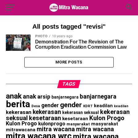
Search Button
Search
for:
All posts tagged "revisi"
PHOTO
10 years ago
Demonstration For The Revision of The
Corruption Eradication Commission Law
MORE POSTS
TAGS
anak
anak
banjarnegara
arsip
banjarnegara
berita
gender
gender
keadilan
Desa
KDRT
keadilan
kekerasan
kekerasan
kekerasan
kekerasan seksual
seksual
kesetaraan
Kulon Progo
kesetaraan
Kulon Progo
kulonprogo
masyarakat
masyarakat
mitra wacana
mitra wacana
mitrawacana
mitra wacana wrc
mitra wacana