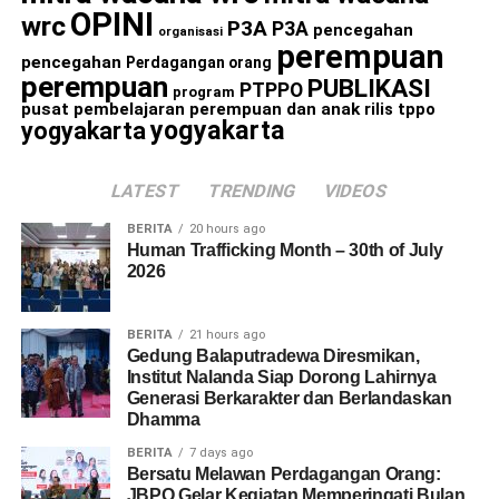
OPINI
wrc
P3A
P3A
pencegahan
organisasi
perempuan
pencegahan
Perdagangan orang
perempuan
PUBLIKASI
PTPPO
program
pusat pembelajaran perempuan dan anak
rilis
tppo
yogyakarta
yogyakarta
LATEST
TRENDING
VIDEOS
BERITA
20 hours ago
Human Trafficking Month – 30th of July
2026
BERITA
21 hours ago
Gedung Balaputradewa Diresmikan,
Institut Nalanda Siap Dorong Lahirnya
Generasi Berkarakter dan Berlandaskan
Dhamma
BERITA
7 days ago
Bersatu Melawan Perdagangan Orang:
JBPO Gelar Kegiatan Memperingati Bulan