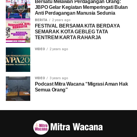
Bersatu Melawan Perdagangan Orang:
JBPO Gelar Kegiatan Memperingati Bulan
Anti Perdagangan Manusia Sedunia
BERITA
2 years ago
FESTIVAL BERSAMA KITA BERDAYA
SEMARAK KOTA GEBLEG TATA
TENTREM KARTA RAHARJA
VIDEO
2 years ago
VIDEO
3 years ago
Podcast Mitra Wacana “Migrasi Aman Hak
Semua Orang”