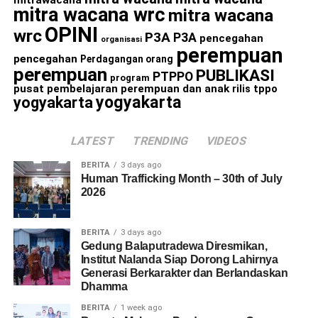
mitrawacana
mitra wacana wrc
mitra wacana
OPINI
wrc
P3A
P3A
pencegahan
organisasi
perempuan
pencegahan
Perdagangan orang
perempuan
PUBLIKASI
PTPPO
program
pusat pembelajaran perempuan dan anak
rilis
tppo
yogyakarta
yogyakarta
LATEST
TRENDING
VIDEOS
BERITA
3 days ago
Human Trafficking Month – 30th of July
2026
BERITA
3 days ago
Gedung Balaputradewa Diresmikan,
Institut Nalanda Siap Dorong Lahirnya
Generasi Berkarakter dan Berlandaskan
Dhamma
BERITA
1 week ago