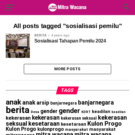
Search Button
Search
for:
All posts tagged "sosialisasi pemilu"
BERITA
4 years ago
Sosialisasi Tahapan Pemilu 2024
MORE POSTS
TAGS
anak
anak
banjarnegara
arsip
banjarnegara
berita
gender
gender
keadilan
Desa
KDRT
keadilan
kekerasan
kekerasan
kekerasan
kekerasan seksual
seksual
kesetaraan
Kulon Progo
kesetaraan
Kulon Progo
kulonprogo
masyarakat
masyarakat
mitra wacana
mitra wacana