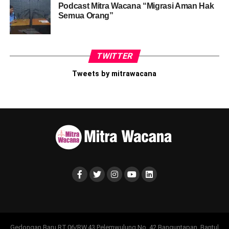
Podcast Mitra Wacana “Migrasi Aman Hak
Semua Orang”
TWITTER
Tweets by mitrawacana
Gedongan Baru RT.06/RW.43 Pelemwulung No. 42 Banguntapan, Bantul