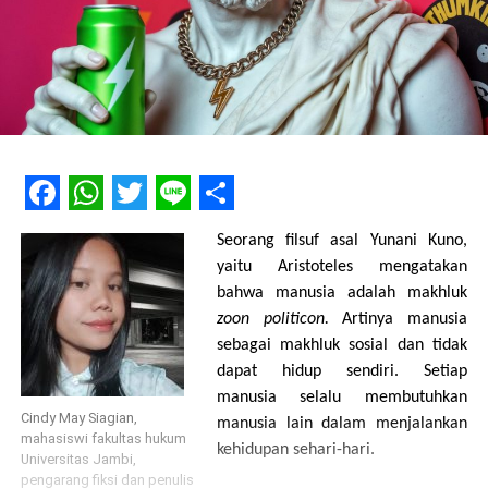
Facebook
WhatsApp
Twitter
Line
Share
Seorang filsuf asal Yunani Kuno,
yaitu Aristoteles mengatakan
bahwa manusia adalah makhluk
zoon politicon.
Artinya manusia
sebagai makhluk sosial dan tidak
dapat hidup sendiri. Setiap
manusia selalu membutuhkan
Cindy May Siagian,
manusia lain dalam menjalankan
mahasiswi fakultas hukum
kehidupan sehari-hari.
Universitas Jambi,
pengarang fiksi dan penulis