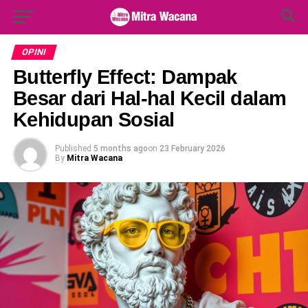
Search Button
Search
for:
OPINI
Butterfly Effect: Dampak
Besar dari Hal-hal Kecil dalam
Kehidupan Sosial
Published
5 months ago
on
23 February 2026
By
Mitra Wacana