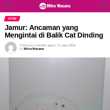
Search Button
Search
for:
OPINI
Jamur: Ancaman yang
Mengintai di Balik Cat Dinding
Published
2 months ago
on
10 June 2026
By
Mitra Wacana