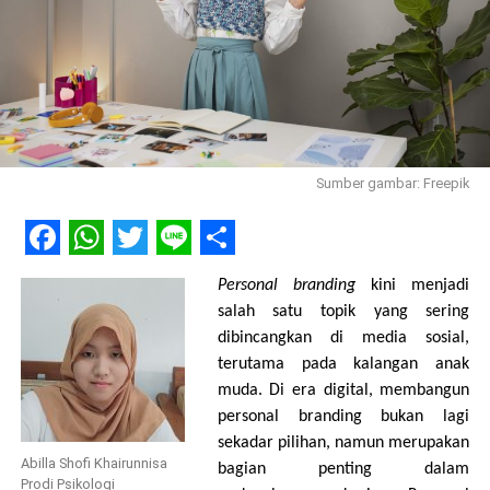
lingkungan, terutama kelembapan tinggi, kurangnya cahaya,
serta sirkulasi udara yang buruk. Dalam konteks rumah tangga
di Indonesia, kondisi ini kerap dipicu oleh berbagai hal seperti
atap bocor, penggunaan AC yang tidak optimal atau AC mati
dalam waktu lama, dapur tanpa exhaust, serta musim hujan
yang berkepanjangan. Akibatnya, ruang-ruang seperti kamar
mandi, dapur, dan gudang menjadi area yang paling rentan
Sumber gambar: Freepik
ditumbuhi jamur.
Facebook
WhatsApp
Twitter
Line
Share
Personal branding
kini menjadi
salah satu topik yang sering
dibincangkan di media sosial,
terutama pada kalangan anak
muda. Di era digital, membangun
personal branding bukan lagi
sekadar pilihan, namun merupakan
Abilla Shofi Khairunnisa
bagian penting dalam
Prodi Psikologi