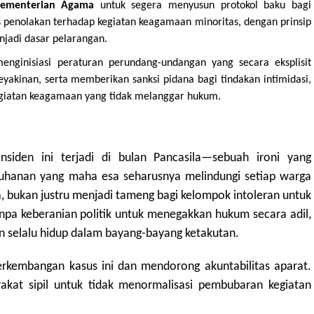
Kementerian Agama
untuk segera menyusun protokol baku bagi
penolakan terhadap kegiatan keagamaan minoritas, dengan prinsip
jadi dasar pelarangan.
nginisiasi peraturan perundang-undangan yang secara eksplisit
yakinan, serta memberikan sanksi pidana bagi tindakan intimidasi,
giatan keagamaan yang tidak melanggar hukum.
iden ini terjadi di bulan Pancasila—sebuah ironi yang
hanan yang maha esa seharusnya melindungi setiap warga
 bukan justru menjadi tameng bagi kelompok intoleran untuk
a keberanian politik untuk menegakkan hukum secara adil,
n selalu hidup dalam bayang-bayang ketakutan.
kembangan kasus ini dan mendorong akuntabilitas aparat.
kat sipil untuk tidak menormalisasi pembubaran kegiatan