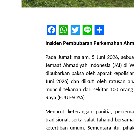
Facebook
WhatsApp
Twitter
Line
Share
Insiden Pembubaran Perkemahan Ahma
Pada Jumat malam, 5 Juni 2026, sebua
Jemaat Ahmadiyah Indonesia (JAI) di W
dibubarkan paksa oleh aparat kepolisia
Juni 2026) dan diikuti oleh ratusan an
muncul tekanan dari sekitar 100 ora
Raya (FUUI-SOYA).
Menurut keterangan panitia, perkem
tradisional, serta salat tahajud bersa
ketertiban umum. Sementara itu, pih