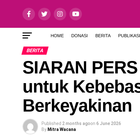
HOME
DONASI
BERITA
PUBLIKAS
BERITA
SIARAN PERS
untuk Kebeba
Berkeyakinan
Published
2 months ago
on
6 June 2026
By
Mitra Wacana