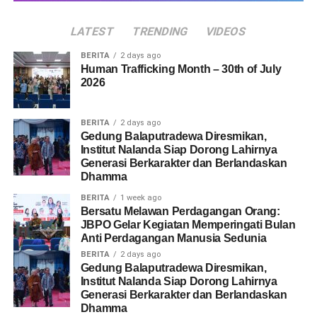
LATEST
TRENDING
VIDEOS
BERITA
2 days ago
Human Trafficking Month – 30th of July
2026
BERITA
2 days ago
Gedung Balaputradewa Diresmikan,
Institut Nalanda Siap Dorong Lahirnya
Generasi Berkarakter dan Berlandaskan
Dhamma
BERITA
1 week ago
Bersatu Melawan Perdagangan Orang:
JBPO Gelar Kegiatan Memperingati Bulan
Anti Perdagangan Manusia Sedunia
BERITA
2 days ago
Gedung Balaputradewa Diresmikan,
Institut Nalanda Siap Dorong Lahirnya
Generasi Berkarakter dan Berlandaskan
Dhamma