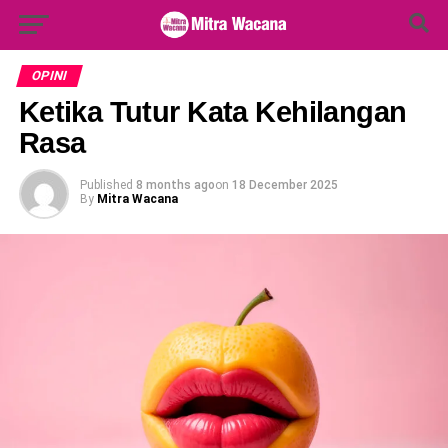
Search Button
Search
for:
OPINI
Ketika Tutur Kata Kehilangan
Rasa
Published
8 months ago
on
18 December 2025
By
Mitra Wacana