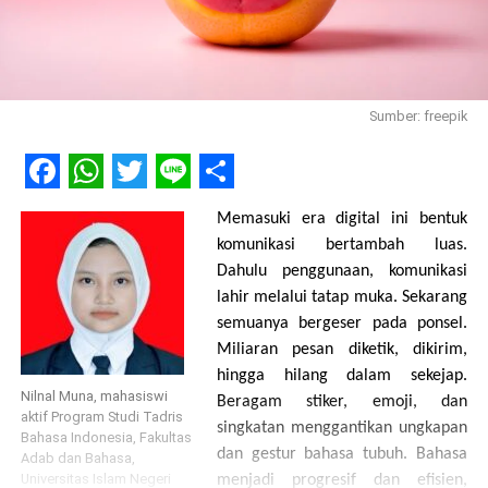
Sumber: freepik
Facebook
WhatsApp
Twitter
Line
Share
Memasuki era digital ini bentuk
komunikasi bertambah luas.
Dahulu penggunaan, komunikasi
lahir melalui tatap muka. Sekarang
semuanya bergeser pada ponsel.
Miliaran pesan diketik, dikirim,
hingga hilang dalam sekejap.
Nilnal Muna, mahasiswi
Beragam stiker, emoji, dan
aktif Program Studi Tadris
singkatan menggantikan ungkapan
Bahasa Indonesia, Fakultas
dan gestur bahasa tubuh. Bahasa
Adab dan Bahasa,
Universitas Islam Negeri
menjadi progresif dan efisien,