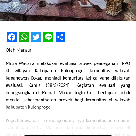
Facebook
WhatsApp
Twitter
Line
Share
Oleh Mansur
Mitra Wacana melakukan evaluasi proyek pencegahan TPPO
di wilayah Kabupaten Kulonprogo, komunitas wilayah
Kapanewon Kokap menjadi komunitas ketiga yang dilakukan
evaluasi, Kamis (28/3/2024). Kegiatan evaluasi yang
dilangsungkan di Rumah Makan Joglo Girli bertujuan untuk
menilai kebermanfaatan proyek bagi komunitas di wilayah
Kabupaten Kulonprogo.
Kegiatan evaluasi ini mengundang tiga komunitas perempuan
dampingan Mitra Wacana dan dua komunitas media di
wilayah Kapanewon Kokap. Setidaknya 18 orang dari dua