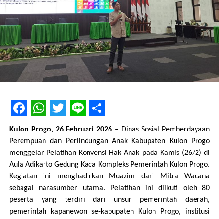
pembangunan di desa, dan terakhir tentang menfaaat proyek
terhadap kelangsungan organisasi mereka. Kegiatan evaluasi
yang belangsung kurang lebih dua jam ini berlangsung lancar
dan peserta menikmati proses yang mereka lakukan.
Beberapa merasa metode semacam ini terasa tidak dievaluasi
karena hanya mengungkap cerita yang mereka rasakan,
seperti yang disampaikan oleh Bu Lusi, salah seorang anggota
komunitas dari Hargorejo, “ Evaluasi biasanya kita kan ditanya
tanya, terkait ini itu dan sebagainya, ini kok beda hanya
menuliskan cerita, tapi asyik”, ungkapnya selesai sesi penulisan
Facebook
WhatsApp
Twitter
Line
Share
cerita.
Kulon Progo, 26 Februari 2026
–
Dinas Sosial Pemberdayaan
Perempuan dan Perlindungan Anak Kabupaten Kulon Progo
menggelar Pelatihan Konvensi Hak Anak pada Kamis (26/2) di
Aula Adikarto Gedung Kaca Kompleks Pemerintah Kulon Progo.
Kegiatan ini menghadirkan Muazim dari Mitra Wacana
sebagai narasumber utama. Pelatihan ini diikuti oleh 80
peserta yang terdiri dari unsur pemerintah daerah,
pemerintah kapanewon se-kabupaten Kulon Progo, institusi