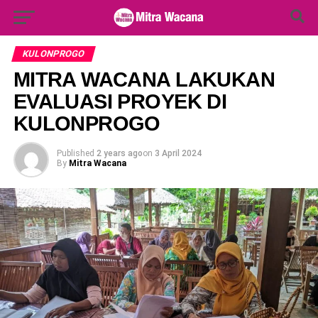
Search Button
Search
for:
KULONPROGO
MITRA WACANA LAKUKAN
EVALUASI PROYEK DI
KULONPROGO
Published
2 years ago
on
3 April 2024
By
Mitra Wacana