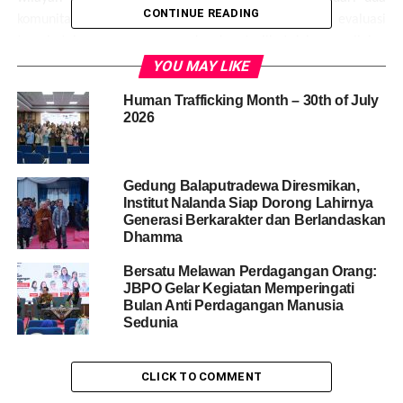
CONTINUE READING
komunitas ini ikut berpartisipasi dalam kegiatan evaluasi
tersebut. bersama-sama mereka akan terlibat dalam penilaian
kebermanfaatan dari proyek Mitra Wacana bagi mereka.
YOU MAY LIKE
Human Trafficking Month – 30th of July
2026
Gedung Balaputradewa Diresmikan,
Institut Nalanda Siap Dorong Lahirnya
Generasi Berkarakter dan Berlandaskan
Dhamma
Bersatu Melawan Perdagangan Orang:
JBPO Gelar Kegiatan Memperingati
Bulan Anti Perdagangan Manusia
Sedunia
MSC (Most Significant Change) menjadi pendekatan yang
digunakan Mitra Wacana dalam evaluasi kali ini, dimana
komunitas akan menuliskan cerita mereka yang paling
CLICK TO COMMENT
signifikan yang mereka rasakan berkaitan dengan proyek