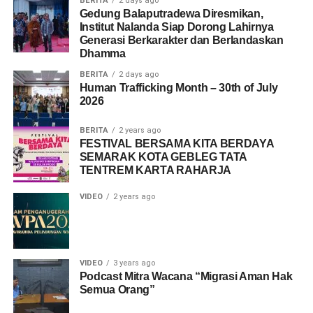
ini berfungsi sebagai bentuk perlindungan (
safeguarding
) bagi
BERITA
2 days ago
Gedung Balaputradewa Diresmikan,
lembaga apabila di kemudian hari terjadi hal-hal yang tidak
Institut Nalanda Siap Dorong Lahirnya
diinginkan.
Generasi Berkarakter dan Berlandaskan
Dhamma
BERITA
2 days ago
Human Trafficking Month – 30th of July
2026
BERITA
2 years ago
FESTIVAL BERSAMA KITA BERDAYA
SEMARAK KOTA GEBLEG TATA
TENTREM KARTA RAHARJA
VIDEO
2 years ago
VIDEO
3 years ago
Podcast Mitra Wacana “Migrasi Aman Hak
Semua Orang”