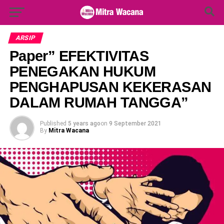
Search Button
Search
for:
ARSIP
Paper” EFEKTIVITAS
PENEGAKAN HUKUM
PENGHAPUSAN KEKERASAN
DALAM RUMAH TANGGA”
Published
5 years ago
on
9 September 2021
By
Mitra Wacana