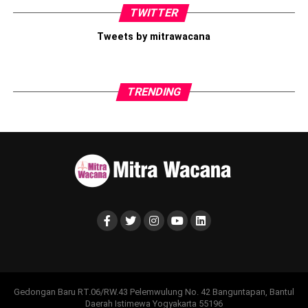
TWITTER
Tweets by mitrawacana
TRENDING
Gedongan Baru RT.06/RW.43 Pelemwulung No. 42 Banguntapan, Bantul
Daerah Istimewa Yogyakarta 55196