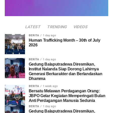
Facebook
X
Like this:
Loading...
LATEST
TRENDING
VIDEOS
BERITA
1 day ago
Human Trafficking Month – 30th of July
2026
BERITA
1 day ago
Gedung Balaputradewa Diresmikan,
Institut Nalanda Siap Dorong Lahirnya
Generasi Berkarakter dan Berlandaskan
Dhamma
BERITA
1 week ago
Bersatu Melawan Perdagangan Orang:
JBPO Gelar Kegiatan Memperingati Bulan
Anti Perdagangan Manusia Sedunia
BERITA
1 day ago
Gedung Balaputradewa Diresmikan,