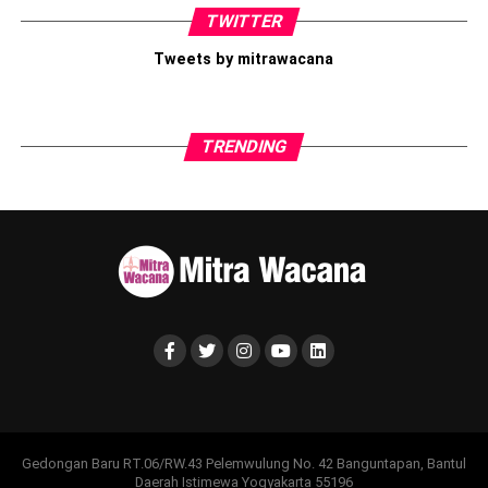
Ketika harga diri sepenuhnya bergantung pada jumlah
TWITTER
apresiasi, validasi, atau pengakuan dari orang lain, kita justru
Tweets by mitrawacana
kehilangan makna dari proses bertumbuh itu sendiri.
Barangkali, yang perlu kita bangun bukan hanya citra diri yang
menarik di mata publik, tetapi juga kemampuan untuk tetap
TRENDING
merasa cukup ketika tidak ada yang melihat. Sebab,
personal
branding
yang sehat lahir dari seseorang yang mengenal,
menerima, dan menghargai dirinya sendiri, bukan semata-
mata berasal dari hasrat untuk memperoleh pengakuan orang
lain.
Fisyahrah, M. M. (2024). Hubungan Sosial Comparison Dengan
Harga Diri Pada Pengguna Sosial Media (Doctoral dissertation,
Universitas Islam Indonesia).
Share this:
Gedongan Baru RT.06/RW.43 Pelemwulung No. 42 Banguntapan, Bantul
Daerah Istimewa Yogyakarta 55196