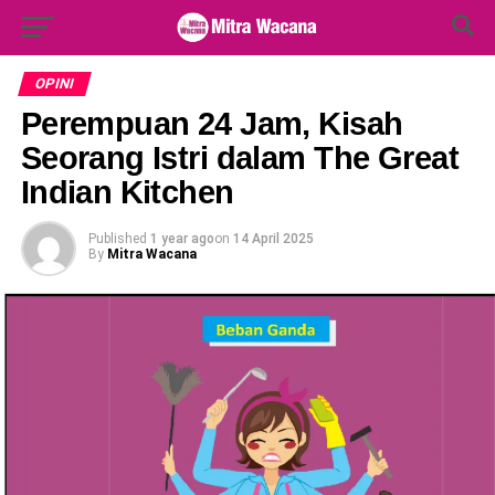
Search Button
Search
for:
OPINI
Perempuan 24 Jam, Kisah
Seorang Istri dalam The Great
Indian Kitchen
Published
1 year ago
on
14 April 2025
By
Mitra Wacana