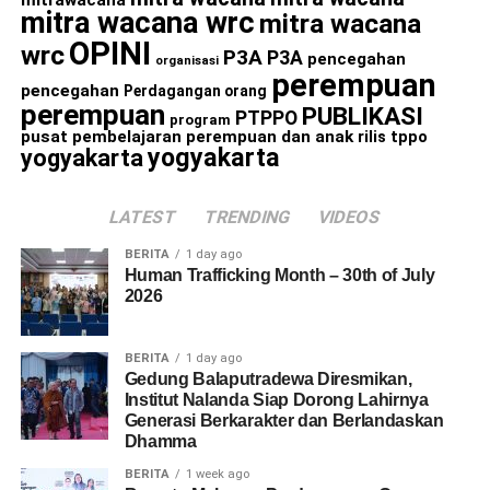
mitrawacana
mitra wacana wrc
mitra wacana
OPINI
wrc
P3A
P3A
pencegahan
organisasi
perempuan
pencegahan
Perdagangan orang
perempuan
PUBLIKASI
PTPPO
program
pusat pembelajaran perempuan dan anak
rilis
tppo
yogyakarta
yogyakarta
LATEST
TRENDING
VIDEOS
BERITA
1 day ago
Human Trafficking Month – 30th of July
2026
BERITA
1 day ago
Gedung Balaputradewa Diresmikan,
Institut Nalanda Siap Dorong Lahirnya
Generasi Berkarakter dan Berlandaskan
Dhamma
BERITA
1 week ago