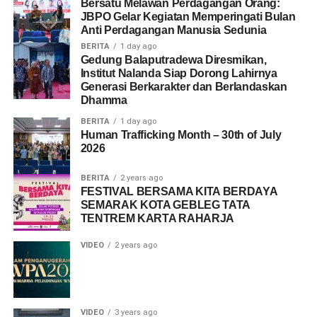
Bersatu Melawan Perdagangan Orang:
JBPO Gelar Kegiatan Memperingati Bulan
Anti Perdagangan Manusia Sedunia
BERITA
1 day ago
Gedung Balaputradewa Diresmikan,
Institut Nalanda Siap Dorong Lahirnya
Generasi Berkarakter dan Berlandaskan
Dhamma
BERITA
1 day ago
Human Trafficking Month – 30th of July
2026
BERITA
2 years ago
FESTIVAL BERSAMA KITA BERDAYA
SEMARAK KOTA GEBLEG TATA
TENTREM KARTA RAHARJA
VIDEO
2 years ago
VIDEO
3 years ago