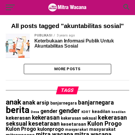
Search Button
Search
for:
All posts tagged "akuntabilitas sosial"
PUBLIKASI
3 years ago
Keterbukaan Informasi Publik Untuk
Akuntabilitas Sosial
MORE POSTS
TAGS
anak
anak
banjarnegara
arsip
banjarnegara
berita
gender
gender
keadilan
Desa
KDRT
keadilan
kekerasan
kekerasan
kekerasan
kekerasan seksual
seksual
kesetaraan
Kulon Progo
kesetaraan
Kulon Progo
kulonprogo
masyarakat
masyarakat
mitra wacana
mitra wacana