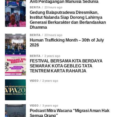
Anti Perdagangan Manusia Sedunia
BERITA
23 hours ago
Gedung Balaputradewa Diresmikan,
Institut Nalanda Siap Dorong Lahirnya
Generasi Berkarakter dan Berlandaskan
Dhamma
BERITA
23 hours ago
Human Trafficking Month – 30th of July
2026
BERITA
2 years ago
FESTIVAL BERSAMA KITA BERDAYA
SEMARAK KOTA GEBLEG TATA
TENTREM KARTA RAHARJA
VIDEO
2 years ago
VIDEO
3 years ago
Podcast Mitra Wacana “Migrasi Aman Hak
Semua Orang”