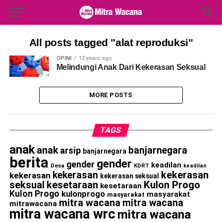
Search Button
Search
for:
All posts tagged "alat reproduksi"
OPINI
12 years ago
Melindungi Anak Dari Kekerasan Seksual
MORE POSTS
TAGS
anak
anak
banjarnegara
arsip
banjarnegara
berita
gender
gender
keadilan
Desa
KDRT
keadilan
kekerasan
kekerasan
kekerasan
kekerasan seksual
seksual
kesetaraan
Kulon Progo
kesetaraan
Kulon Progo
kulonprogo
masyarakat
masyarakat
mitra wacana
mitra wacana
mitrawacana
mitra wacana wrc
mitra wacana