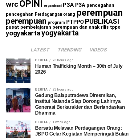
OPINI
wrc
P3A
P3A
pencegahan
organisasi
perempuan
pencegahan
Perdagangan orang
perempuan
PUBLIKASI
PTPPO
program
pusat pembelajaran perempuan dan anak
rilis
tppo
yogyakarta
yogyakarta
LATEST
TRENDING
VIDEOS
BERITA
23 hours ago
Human Trafficking Month – 30th of July
2026
BERITA
23 hours ago
Gedung Balaputradewa Diresmikan,
Institut Nalanda Siap Dorong Lahirnya
Generasi Berkarakter dan Berlandaskan
Dhamma
BERITA
1 week ago
Bersatu Melawan Perdagangan Orang:
JBPO Gelar Kegiatan Memperingati Bulan