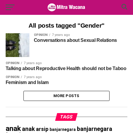
Search Button
Search
for:
All posts tagged "Gender"
OPINION
7 years ago
Conversations about Sexual Relations
OPINION
7 years ago
Talking about Reproductive Health should not be Taboo
OPINION
7 years ago
Feminism and Islam
MORE POSTS
TAGS
anak
anak
banjarnegara
arsip
banjarnegara