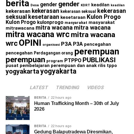
berita
gender
gender
keadilan
Desa
KDRT
keadilan
kekerasan
kekerasan
kekerasan
kekerasan seksual
seksual
kesetaraan
Kulon Progo
kesetaraan
Kulon Progo
kulonprogo
masyarakat
masyarakat
mitra wacana
mitra wacana
mitrawacana
mitra wacana wrc
mitra wacana
OPINI
wrc
P3A
P3A
pencegahan
organisasi
perempuan
pencegahan
Perdagangan orang
perempuan
PUBLIKASI
PTPPO
program
pusat pembelajaran perempuan dan anak
rilis
tppo
yogyakarta
yogyakarta
LATEST
TRENDING
VIDEOS
BERITA
22 hours ago
Human Trafficking Month – 30th of July
2026
BERITA
22 hours ago
Gedung Balaputradewa Diresmikan,