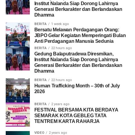
Institut Nalanda Siap Dorong Lahirnya
Generasi Berkarakter dan Berlandaskan
Dhamma
BERITA
1 week ago
Bersatu Melawan Perdagangan Orang:
JBPO Gelar Kegiatan Memperingati Bulan
Anti Perdagangan Manusia Sedunia
BERITA
22 hours ago
Gedung Balaputradewa Diresmikan,
Institut Nalanda Siap Dorong Lahirnya
Generasi Berkarakter dan Berlandaskan
Dhamma
BERITA
22 hours ago
Human Trafficking Month – 30th of July
2026
BERITA
2 years ago
FESTIVAL BERSAMA KITA BERDAYA
SEMARAK KOTA GEBLEG TATA
TENTREM KARTA RAHARJA
VIDEO
2 years ago