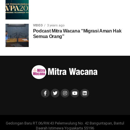
VIDEO
3 years ago
Podcast Mitra Wacana “Migrasi Aman Hak
Semua Orang”
Gedongan Baru RT.06/RW.43 Pelemwulung No. 42 Banguntapan, Bantul
Daerah Istimewa Yogyakarta 55196