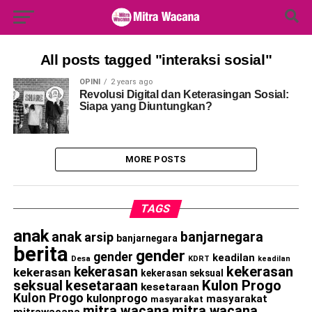
Search Button
Search
for:
All posts tagged "interaksi sosial"
OPINI
2 years ago
Revolusi Digital dan Keterasingan Sosial:
Siapa yang Diuntungkan?
MORE POSTS
TAGS
anak
anak
banjarnegara
arsip
banjarnegara
berita
gender
gender
keadilan
Desa
KDRT
keadilan
kekerasan
kekerasan
kekerasan
kekerasan seksual
seksual
kesetaraan
Kulon Progo
kesetaraan
Kulon Progo
kulonprogo
masyarakat
masyarakat
mitra wacana
mitra wacana