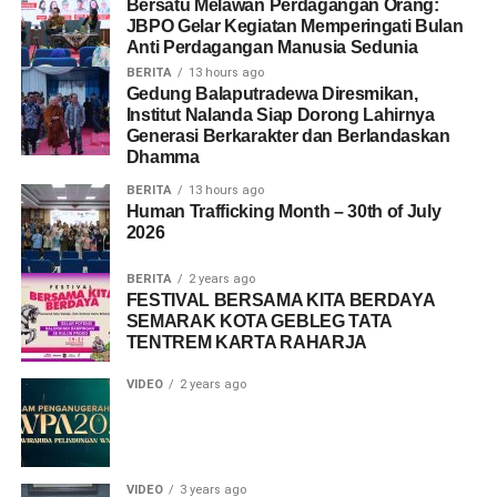
Bersatu Melawan Perdagangan Orang:
JBPO Gelar Kegiatan Memperingati Bulan
Anti Perdagangan Manusia Sedunia
BERITA
13 hours ago
Gedung Balaputradewa Diresmikan,
Institut Nalanda Siap Dorong Lahirnya
Generasi Berkarakter dan Berlandaskan
Dhamma
BERITA
13 hours ago
Human Trafficking Month – 30th of July
2026
BERITA
2 years ago
FESTIVAL BERSAMA KITA BERDAYA
SEMARAK KOTA GEBLEG TATA
TENTREM KARTA RAHARJA
VIDEO
2 years ago
VIDEO
3 years ago