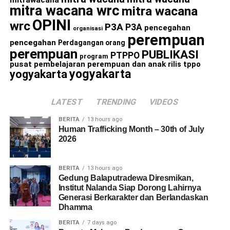
mitrawacana
mitra wacana wrc
mitra wacana
OPINI
wrc
P3A
P3A
pencegahan
organisasi
perempuan
pencegahan
Perdagangan orang
perempuan
PUBLIKASI
PTPPO
program
pusat pembelajaran perempuan dan anak
rilis
tppo
yogyakarta
yogyakarta
LATEST
TRENDING
VIDEOS
BERITA
13 hours ago
Human Trafficking Month – 30th of July
2026
BERITA
13 hours ago
Gedung Balaputradewa Diresmikan,
Institut Nalanda Siap Dorong Lahirnya
Generasi Berkarakter dan Berlandaskan
Dhamma
BERITA
7 days ago