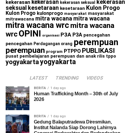
kekerasan
kekerasan
kekerasan
kekerasan seksual
seksual
kesetaraan
Kulon Progo
kesetaraan
Kulon Progo
kulonprogo
masyarakat
masyarakat
mitra wacana
mitra wacana
mitrawacana
mitra wacana wrc
mitra wacana
OPINI
wrc
P3A
P3A
pencegahan
organisasi
perempuan
pencegahan
Perdagangan orang
perempuan
PUBLIKASI
PTPPO
program
pusat pembelajaran perempuan dan anak
rilis
tppo
yogyakarta
yogyakarta
LATEST
TRENDING
VIDEOS
BERITA
1 day ago
Human Trafficking Month – 30th of July
2026
BERITA
1 day ago
Gedung Balaputradewa Diresmikan,
Institut Nalanda Siap Dorong Lahirnya