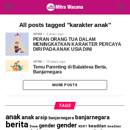
Search Button
Search
for:
All posts tagged "karakter anak"
OPINI
5 years ago
PERAN ORANG TUA DALAM
MENINGKATKAN KARAKTER PERCAYA
DIRI PADA ANAK USIA DINI
OPINI
10 years ago
Temu Parenting di Balaidesa Berta,
Banjarnegara
MORE POSTS
TAGS
anak
anak
banjarnegara
arsip
banjarnegara
berita
gender
gender
keadilan
Desa
KDRT
keadilan