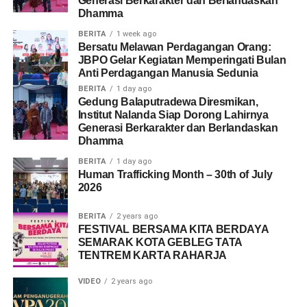
Generasi Berkarakter dan Berlandaskan
Dhamma
BERITA
1 week ago
Bersatu Melawan Perdagangan Orang:
JBPO Gelar Kegiatan Memperingati Bulan
Anti Perdagangan Manusia Sedunia
BERITA
1 day ago
Gedung Balaputradewa Diresmikan,
Institut Nalanda Siap Dorong Lahirnya
Generasi Berkarakter dan Berlandaskan
Dhamma
BERITA
1 day ago
Human Trafficking Month – 30th of July
2026
BERITA
2 years ago
FESTIVAL BERSAMA KITA BERDAYA
SEMARAK KOTA GEBLEG TATA
TENTREM KARTA RAHARJA
VIDEO
2 years ago