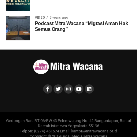
VIDEO
3 years ago
Podcast Mitra Wacana “Migrasi Aman Hak
Semua Orang”
Gedongan Baru RT.06/RW.43 Pelemwulung No. 42 Banguntapan, Bantul
Daerah Istimewa Yogyakarta 55196
Telpon: (0274) 451574 Email: kantor@mitrawacana.or.id
Copyright © 2019 Divisi Media Mitra Wacana