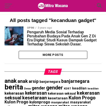
Search Button
Search
for:
All posts tagged "kecanduan gadget"
OPINI
3 years ago
Pengaruh Media Sosial Terhadap
Perubahan Budaya Pada Anak Gen Z Di
Era Digital; Studi Kasus Dampak Gadget
Terhadap Siswa Sekolah Dasar.
MORE POSTS
TAGS
anak
anak
banjarnegara
arsip
banjarnegara
berita
gender
gender
keadilan
Desa
KDRT
keadilan
kekerasan
kekerasan
kekerasan
kekerasan seksual
seksual
kesetaraan
Kulon Progo
kesetaraan
Kulon Progo
kulonprogo
masyarakat
masyarakat