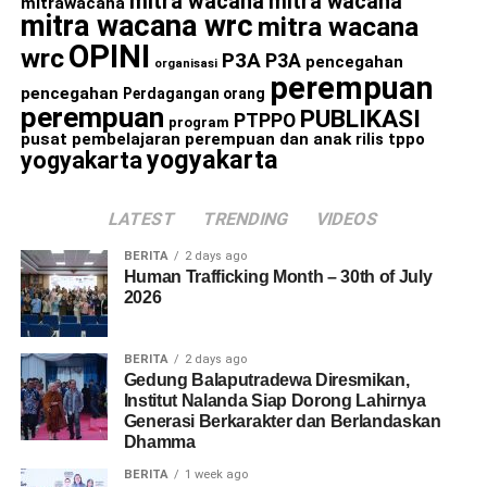
mitra wacana
mitra wacana
mitrawacana
mitra wacana wrc
mitra wacana
OPINI
wrc
P3A
P3A
pencegahan
organisasi
perempuan
pencegahan
Perdagangan orang
perempuan
PUBLIKASI
PTPPO
program
pusat pembelajaran perempuan dan anak
rilis
tppo
yogyakarta
yogyakarta
LATEST
TRENDING
VIDEOS
BERITA
2 days ago
Human Trafficking Month – 30th of July
2026
BERITA
2 days ago
Gedung Balaputradewa Diresmikan,
Institut Nalanda Siap Dorong Lahirnya
Generasi Berkarakter dan Berlandaskan
Dhamma
BERITA
1 week ago