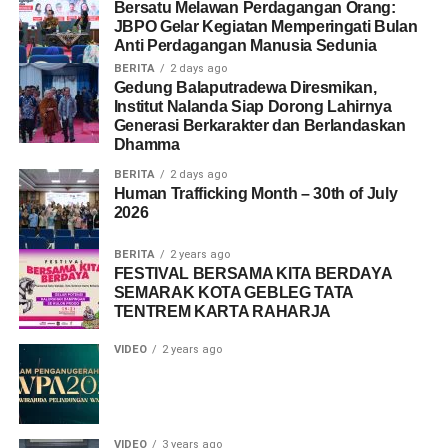
Bersatu Melawan Perdagangan Orang:
JBPO Gelar Kegiatan Memperingati Bulan
Anti Perdagangan Manusia Sedunia
BERITA
2 days ago
Gedung Balaputradewa Diresmikan,
Institut Nalanda Siap Dorong Lahirnya
Generasi Berkarakter dan Berlandaskan
Dhamma
BERITA
2 days ago
Human Trafficking Month – 30th of July
2026
BERITA
2 years ago
FESTIVAL BERSAMA KITA BERDAYA
SEMARAK KOTA GEBLEG TATA
TENTREM KARTA RAHARJA
VIDEO
2 years ago
VIDEO
3 years ago