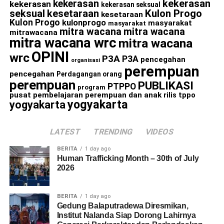
kekerasan
kekerasan
kekerasan
kekerasan seksual
seksual
kesetaraan
Kulon Progo
kesetaraan
Kulon Progo
kulonprogo
masyarakat
masyarakat
mitra wacana
mitra wacana
mitrawacana
mitra wacana wrc
mitra wacana
OPINI
wrc
P3A
P3A
pencegahan
organisasi
perempuan
pencegahan
Perdagangan orang
perempuan
PUBLIKASI
PTPPO
program
pusat pembelajaran perempuan dan anak
rilis
tppo
yogyakarta
yogyakarta
LATEST
TRENDING
VIDEOS
BERITA
1 day ago
Human Trafficking Month – 30th of July
2026
BERITA
1 day ago
Gedung Balaputradewa Diresmikan,
Institut Nalanda Siap Dorong Lahirnya