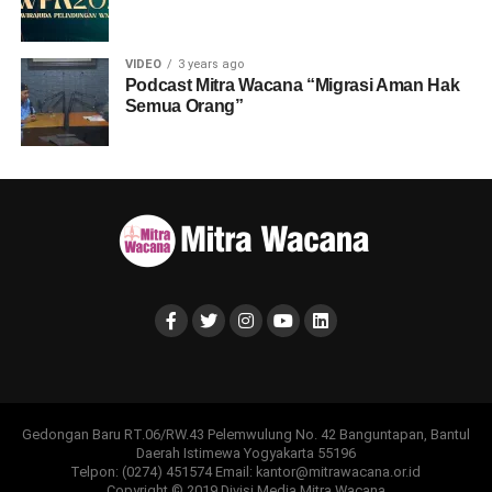
VIDEO
3 years ago
Podcast Mitra Wacana “Migrasi Aman Hak
Semua Orang”
Gedongan Baru RT.06/RW.43 Pelemwulung No. 42 Banguntapan, Bantul
Daerah Istimewa Yogyakarta 55196
Telpon: (0274) 451574 Email: kantor@mitrawacana.or.id
Copyright © 2019 Divisi Media Mitra Wacana