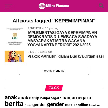
Search Button
Search
for:
All posts tagged "KEPEMIMPINAN"
PENELITIAN
1 year ago
IMPLEMENTASI GAYA KEPEMIMPINAN
DEMOKRATIS DI LEMBAGA SWADAYA
MASYARAKAT MITRA WACANA
YOGYAKARTA PERIODE 2021-2025
RILIS
9 years ago
Praktik Patriarkhi dalam Budaya Organisasi
MORE POSTS
TAGS
anak
anak
banjarnegara
arsip
banjarnegara
berita
gender
gender
keadilan
Desa
KDRT
keadilan