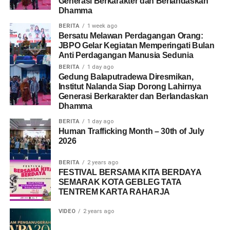
Generasi Berkarakter dan Berlandaskan
Dhamma
BERITA
1 week ago
Bersatu Melawan Perdagangan Orang:
JBPO Gelar Kegiatan Memperingati Bulan
Anti Perdagangan Manusia Sedunia
BERITA
1 day ago
Gedung Balaputradewa Diresmikan,
Institut Nalanda Siap Dorong Lahirnya
Generasi Berkarakter dan Berlandaskan
Dhamma
BERITA
1 day ago
Human Trafficking Month – 30th of July
2026
BERITA
2 years ago
FESTIVAL BERSAMA KITA BERDAYA
SEMARAK KOTA GEBLEG TATA
TENTREM KARTA RAHARJA
VIDEO
2 years ago