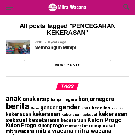
Search Button
Search
for:
All posts tagged "PENCEGAHAN
KEKERASAN"
OPINI
8 years ago
Membangun Mimpi
MORE POSTS
TAGS
anak
anak
banjarnegara
arsip
banjarnegara
berita
gender
gender
keadilan
Desa
KDRT
keadilan
kekerasan
kekerasan
kekerasan
kekerasan seksual
seksual
kesetaraan
Kulon Progo
kesetaraan
Kulon Progo
kulonprogo
masyarakat
masyarakat
mitra wacana
mitra wacana
mitrawacana