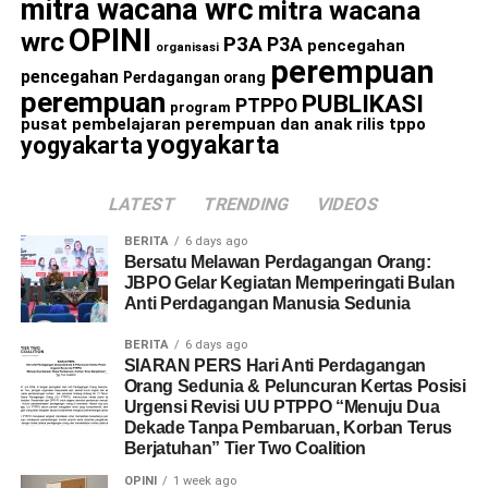
mitra wacana wrc
mitra wacana
OPINI
wrc
P3A
P3A
pencegahan
organisasi
perempuan
pencegahan
Perdagangan orang
perempuan
PUBLIKASI
PTPPO
program
pusat pembelajaran perempuan dan anak
rilis
tppo
yogyakarta
yogyakarta
LATEST
TRENDING
VIDEOS
BERITA
6 days ago
Bersatu Melawan Perdagangan Orang:
JBPO Gelar Kegiatan Memperingati Bulan
Anti Perdagangan Manusia Sedunia
BERITA
6 days ago
SIARAN PERS Hari Anti Perdagangan
Orang Sedunia & Peluncuran Kertas Posisi
Urgensi Revisi UU PTPPO “Menuju Dua
Dekade Tanpa Pembaruan, Korban Terus
Berjatuhan” Tier Two Coalition
OPINI
1 week ago