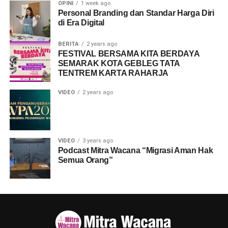
OPINI
1 week ago
Personal Branding dan Standar Harga Diri
di Era Digital
BERITA
2 years ago
FESTIVAL BERSAMA KITA BERDAYA
SEMARAK KOTA GEBLEG TATA
TENTREM KARTA RAHARJA
VIDEO
2 years ago
VIDEO
3 years ago
Podcast Mitra Wacana “Migrasi Aman Hak
Semua Orang”