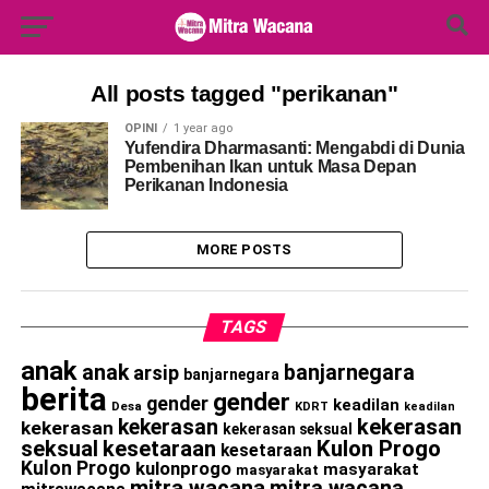
Search Button
Search
for:
All posts tagged "perikanan"
OPINI
1 year ago
Yufendira Dharmasanti: Mengabdi di Dunia
Pembenihan Ikan untuk Masa Depan
Perikanan Indonesia
MORE POSTS
TAGS
anak
anak
banjarnegara
arsip
banjarnegara
berita
gender
gender
keadilan
Desa
KDRT
keadilan
kekerasan
kekerasan
kekerasan
kekerasan seksual
seksual
kesetaraan
Kulon Progo
kesetaraan
Kulon Progo
kulonprogo
masyarakat
masyarakat
mitra wacana
mitra wacana