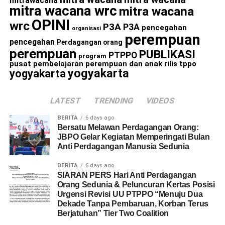
mitrawacana
mitra wacana wrc
mitra wacana
OPINI
wrc
P3A
P3A
pencegahan
organisasi
perempuan
pencegahan
Perdagangan orang
perempuan
PUBLIKASI
PTPPO
program
pusat pembelajaran perempuan dan anak
rilis
tppo
yogyakarta
yogyakarta
LATEST
TRENDING
VIDEOS
BERITA
6 days ago
Bersatu Melawan Perdagangan Orang:
JBPO Gelar Kegiatan Memperingati Bulan
Anti Perdagangan Manusia Sedunia
BERITA
6 days ago
SIARAN PERS Hari Anti Perdagangan
Orang Sedunia & Peluncuran Kertas Posisi
Urgensi Revisi UU PTPPO “Menuju Dua
Dekade Tanpa Pembaruan, Korban Terus
Berjatuhan” Tier Two Coalition