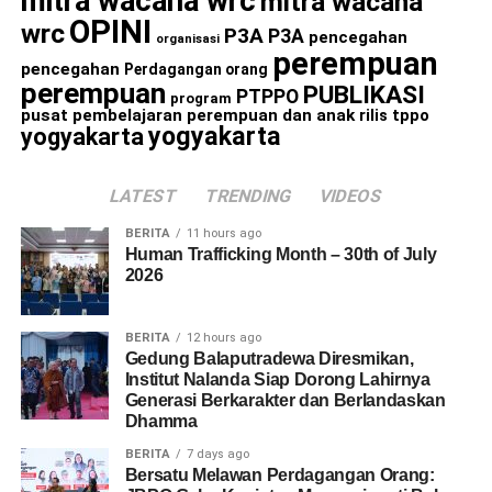
mitra wacana wrc
mitra wacana
OPINI
wrc
P3A
P3A
pencegahan
organisasi
perempuan
pencegahan
Perdagangan orang
perempuan
PUBLIKASI
PTPPO
program
pusat pembelajaran perempuan dan anak
rilis
tppo
yogyakarta
yogyakarta
LATEST
TRENDING
VIDEOS
BERITA
11 hours ago
Human Trafficking Month – 30th of July
2026
BERITA
12 hours ago
Gedung Balaputradewa Diresmikan,
Institut Nalanda Siap Dorong Lahirnya
Generasi Berkarakter dan Berlandaskan
Dhamma
BERITA
7 days ago
Bersatu Melawan Perdagangan Orang: