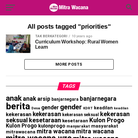
Search Button
Search
for:
All posts tagged "priorities"
TAK BERKATEGORI
10 years ago
Curriculum Workshop: Rural Women
Learn
MORE POSTS
TAGS
anak
anak
banjarnegara
arsip
banjarnegara
berita
gender
gender
keadilan
Desa
KDRT
keadilan
kekerasan
kekerasan
kekerasan
kekerasan seksual
seksual
kesetaraan
Kulon Progo
kesetaraan
Kulon Progo
kulonprogo
masyarakat
masyarakat
mitra wacana
mitra wacana
mitrawacana