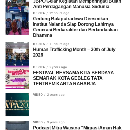
JBPO Gelar Kegiatan Memperingati Bulan
Anti Perdagangan Manusia Sedunia
BERITA
12 hours ago
Gedung Balaputradewa Diresmikan,
Institut Nalanda Siap Dorong Lahirnya
Generasi Berkarakter dan Berlandaskan
Dhamma
BERITA
11 hours ago
Human Trafficking Month – 30th of July
2026
BERITA
2 years ago
FESTIVAL BERSAMA KITA BERDAYA
SEMARAK KOTA GEBLEG TATA
TENTREM KARTA RAHARJA
VIDEO
2 years ago
VIDEO
3 years ago
Podcast Mitra Wacana “Migrasi Aman Hak