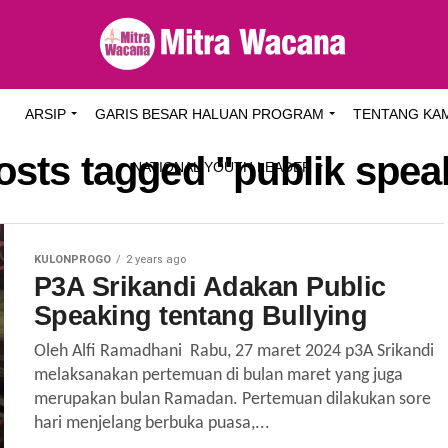
I
ARSIP
GARIS BESAR HALUAN PROGRAM
TENTANG KA
posts tagged "publik spea
NATIONAL YOUTH LEADER
KULONPROGO
2 years ago
P3A Srikandi Adakan Public
Speaking tentang Bullying
Oleh Alfi Ramadhani Rabu, 27 maret 2024 p3A Srikandi
melaksanakan pertemuan di bulan maret yang juga
merupakan bulan Ramadan. Pertemuan dilakukan sore
hari menjelang berbuka puasa,...