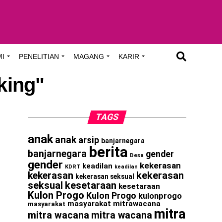
MI
PENELITIAN
MAGANG
KARIR
king"
TAGS
anak
anak
arsip
banjarnegara
berita
banjarnegara
gender
Desa
gender
kekerasan
keadilan
KDRT
keadilan
kekerasan
kekerasan
kekerasan seksual
seksual
kesetaraan
kesetaraan
Kulon Progo
Kulon Progo
kulonprogo
masyarakat
mitrawacana
masyarakat
mitra
mitra wacana
mitra wacana