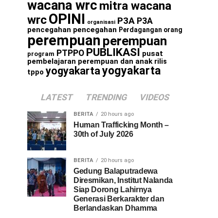
wacana wrc
mitra wacana
OPINI
wrc
P3A
P3A
organisasi
pencegahan
pencegahan
Perdagangan orang
perempuan
perempuan
PUBLIKASI
PTPPO
pusat
program
pembelajaran perempuan dan anak
rilis
yogyakarta
yogyakarta
tppo
LATEST
TRENDING
VIDEOS
BERITA
20 hours ago
Human Trafficking Month –
30th of July 2026
BERITA
20 hours ago
Gedung Balaputradewa
Diresmikan, Institut Nalanda
Siap Dorong Lahirnya
Generasi Berkarakter dan
Berlandaskan Dhamma