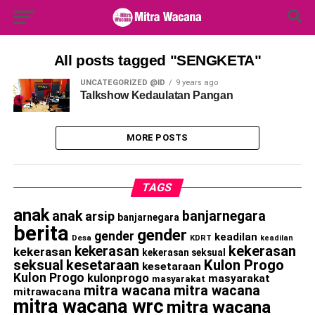
Search Button
Search
for:
All posts tagged "SENGKETA"
UNCATEGORIZED @ID
9 years ago
Talkshow Kedaulatan Pangan
MORE POSTS
TAGS
anak
anak
banjarnegara
arsip
banjarnegara
berita
gender
gender
keadilan
Desa
KDRT
keadilan
kekerasan
kekerasan
kekerasan
kekerasan seksual
seksual
kesetaraan
Kulon Progo
kesetaraan
Kulon Progo
kulonprogo
masyarakat
masyarakat
mitra wacana
mitra wacana
mitrawacana
mitra wacana wrc
mitra wacana