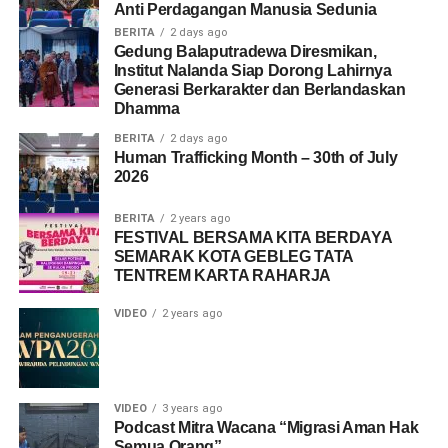
Anti Perdagangan Manusia Sedunia
BERITA
2 days ago
Gedung Balaputradewa Diresmikan,
Institut Nalanda Siap Dorong Lahirnya
Generasi Berkarakter dan Berlandaskan
Dhamma
BERITA
2 days ago
Human Trafficking Month – 30th of July
2026
BERITA
2 years ago
FESTIVAL BERSAMA KITA BERDAYA
SEMARAK KOTA GEBLEG TATA
TENTREM KARTA RAHARJA
VIDEO
2 years ago
VIDEO
3 years ago
Podcast Mitra Wacana “Migrasi Aman Hak
Semua Orang”