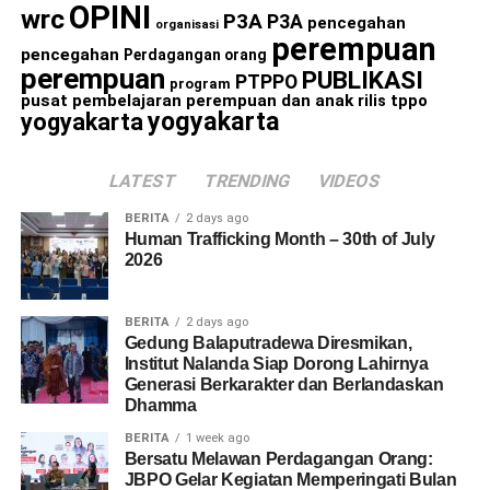
OPINI
wrc
P3A
P3A
pencegahan
organisasi
perempuan
pencegahan
Perdagangan orang
perempuan
PUBLIKASI
PTPPO
program
pusat pembelajaran perempuan dan anak
rilis
tppo
yogyakarta
yogyakarta
LATEST
TRENDING
VIDEOS
BERITA
2 days ago
Human Trafficking Month – 30th of July
2026
BERITA
2 days ago
Gedung Balaputradewa Diresmikan,
Institut Nalanda Siap Dorong Lahirnya
Generasi Berkarakter dan Berlandaskan
Dhamma
BERITA
1 week ago
Bersatu Melawan Perdagangan Orang:
JBPO Gelar Kegiatan Memperingati Bulan