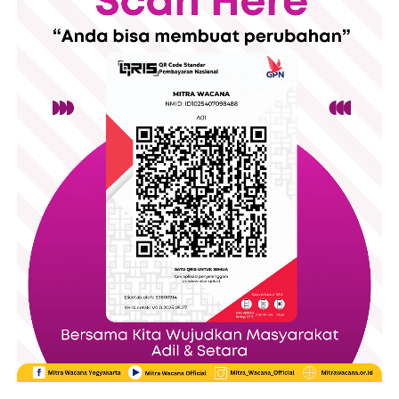
jasa . Iklan merupakan sebuah informasi yang diberikan
kepada masyarakat mengenai hal yang berhubungan dengan
suatu produk atau jasa yang dikemas dengan semenarik
mungkin. Memiliki tujuan untuk menarik minat konsumen
membuat salah satu pihak menjadi dirugikan . Pasalnya
pemasang iklan dalam mengenalkan produknya kepada
masyarakat sering kali memanfaatkan perempuan sebagai
objek utama untuk memikat para konsumen. Memanfaatkan
wajah dan bentuk tubuh sebagai cara untuk menarik perhatian
masyarakat membuat citra perempuan yang dimuat pada
iklan terus menjadi sumber perdebatan karena dinilai
menjadikan tubuh perempuan sebagai nilai jual atas produk
yang ditawarkan . Ironisnya hal ini terus menerus dilakukan.
Memanfaatkan fisik sebagai objek untuk diekploitasi
sudah bukan menjadi rahasia umum lagi. Terlihat dari citra
perempuan yang digambarkan oleh tayangan iklan ataupun
acara program televisi. Kecantikan perempuan dijadikan
sebagai penghias tampilan dari suatu program acara. Dipoles