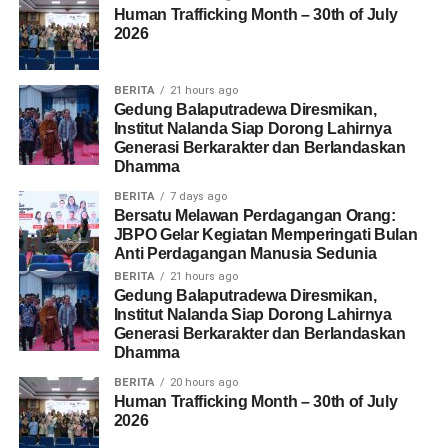
realitas yang benar dan menjadi nilai yang kemudian
Human Trafficking Month – 30th of July
2026
diterapkan dalam kehidupan sehari-hari.
BERITA
21 hours ago
Gedung Balaputradewa Diresmikan,
Kekuatan Media Massa Dalam Membentuk Citra
Institut Nalanda Siap Dorong Lahirnya
Generasi Berkarakter dan Berlandaskan
Perempuan
Dhamma
Media massa memiliki kemampuan dalam membentuk
BERITA
7 days ago
Bersatu Melawan Perdagangan Orang:
citra . Bermula dari gambaran atas kenyataan yang ada
JBPO Gelar Kegiatan Memperingati Bulan
dimasyarakat kemudian dikembangkan dengan menggunakan
Anti Perdagangan Manusia Sedunia
bahasa yang mengandung makna baru namun masih memiliki
BERITA
21 hours ago
acuan terhadap fakta yang ada kemudian disajikan kepada
Gedung Balaputradewa Diresmikan,
masyarakat secara terus menerus. Dengan begitu citra yang
Institut Nalanda Siap Dorong Lahirnya
Generasi Berkarakter dan Berlandaskan
dibentuk oleh media massa akan mempengaruhi realitas
Dhamma
kehidupan dimasyarakat.
Mengingat minat masyarakat
BERITA
20 hours ago
terhadap objektifikasi perempuan cukup tinggi, media massa
Human Trafficking Month – 30th of July
berlomba-lomba membentuk citra perempuan yang sempurna
2026
untuk mencapai target pasar dengan menggiring opini publik