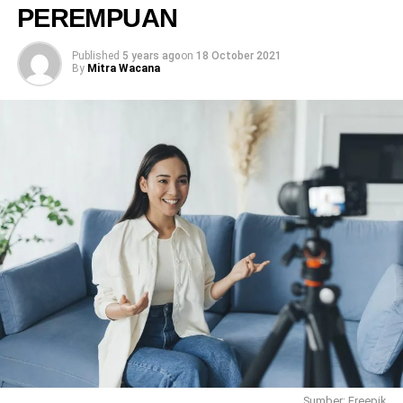
atas pembinaan dan pendidikan konsumen, Hak untuk
PEREMPUAN
diberlakukan dan dilayani secara benar, jujur dan tidak
diskriminatif, Hak untuk memperoleh ganti rugi.
Published
5 years ago
on
18 October 2021
By
Mitra Wacana
Namun, yang paling pokok dalam hak pangan yaitu bahwa
Konsumen punya hak atas pangan, negara punya kewajiban
untuk menyediakannya. Konsumen berhak untuk memutuskan
apa yang akan dikonsumsi agar bisa menjadi konsumen yang
cerdas.
Tuti juga menambahkan, bahwa konsumen tidak hanya
mengkonsumsi saja tetapi juga harus mengetahui hak-haknya
sebagai konsumen. Konsumen harus lebih aware (menyadari)
pangan yang dikonsumsinya, terutama pada masalah
kesehatan dari produk pangan tersebut. selain itu, konsumen
harus sering bersolidaritas terhadap produk-produk lokal,
dengan begitu ketika konsumen sadar bahwa produk local
masih bisa dikonsumsi maka konsumsilah produk lokal
sehingga produk lokal tidak akan kalah dengan produk impor.
Sumber: Freepik