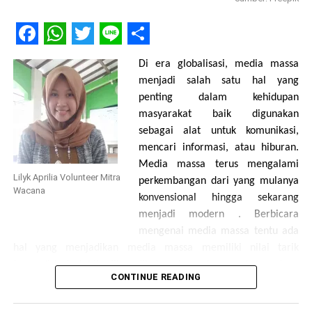
Tuti mengakhri talkshow tersebut dengan menghimbau kepada
masyarakat Indonesia untuk menjadi konsumen yang cerdas,
yaitu konsumen yang sadar terhadap produk pangan yang
Facebook
WhatsApp
Twitter
Line
Share
dikonsumsinya terutama dalam proses produksi hingga sampai
Di era globalisasi, media massa
kepada konsumen. Alangkah lebih baik lagi apabila kita
menjadi salah satu hal yang
mengkonsumsi produk pangan dari negeri kita sendiri. (Dewi
penting dalam kehidupan
Mendem)
masyarakat baik digunakan
sebagai alat untuk komunikasi,
mencari informasi, atau hiburan.
Media massa terus mengalami
Share this:
Lilyk Aprilia Volunteer Mitra
perkembangan dari yang mulanya
Wacana
konvensional hingga sekarang
Facebook
X
menjadi modern . Berbicara
mengenai media massa tentu ada
hal yang menjadikan media massa memiliki nilai tarik
tersendiri terlebih jika dihubungkan dengan keberadaan
CONTINUE READING
Like this:
perempuan.
(Suharko, 1998) bahwa tubuh perempuan digunakan