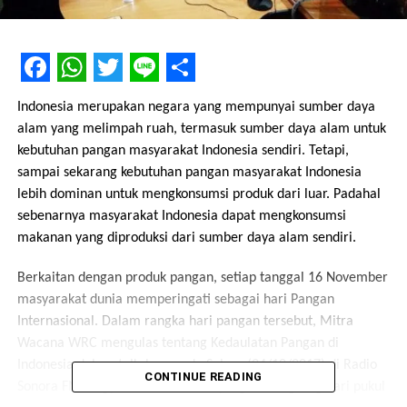
Facebook
WhatsApp
Twitter
Line
Share
Indonesia merupakan negara yang mempunyai sumber daya
alam yang melimpah ruah, termasuk sumber daya alam untuk
kebutuhan pangan masyarakat Indonesia sendiri. Tetapi,
sampai sekarang kebutuhan pangan masyarakat Indonesia
lebih dominan untuk mengkonsumsi produk dari luar. Padahal
sebenarnya masyarakat Indonesia dapat mengkonsumsi
makanan yang diproduksi dari sumber daya alam sendiri.
Berkaitan dengan produk pangan, setiap tanggal 16 November
masyarakat dunia memperingati sebagai hari Pangan
Internasional. Dalam rangka hari pangan tersebut, Mitra
Wacana WRC mengulas tentang Kedaulatan Pangan di
Indonesia dalam talkshow pada Selasa (24/10/2017) di Radio
CONTINUE READING
Sonora FM, Yogyakarta. Talkshow yang berlangsung dari pukul