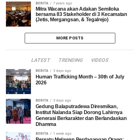
BERITA
7 years ago
Mitra Wacana akan Adakan Semiloka
bersama 83 Stakeholder di 3 Kecamatan
(Jetis, Mergangsan, & Tegalrejo)
MORE POSTS
LATEST
TRENDING
VIDEOS
BERITA
3 days ago
Human Trafficking Month – 30th of July
2026
BERITA
3 days ago
Gedung Balaputradewa Diresmikan,
Institut Nalanda Siap Dorong Lahirnya
Generasi Berkarakter dan Berlandaskan
Dhamma
BERITA
1 week ago
Bersatu Melawan Perdagangan Orang: