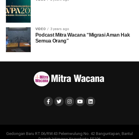
VIDEO
3 years ago
Podcast Mitra Wacana “Migrasi Aman Hak
Semua Orang”
Gedongan Baru RT.06/RW.43 Pelemwulung No. 42 Banguntapan, Bantul
Daerah Istimewa Yogyakarta 55196