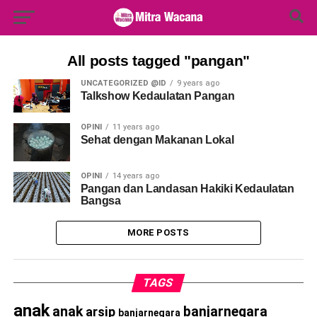
Search Button
Search
for:
All posts tagged "pangan"
UNCATEGORIZED @ID
9 years ago
Talkshow Kedaulatan Pangan
OPINI
11 years ago
Sehat dengan Makanan Lokal
OPINI
14 years ago
Pangan dan Landasan Hakiki Kedaulatan
Bangsa
MORE POSTS
TAGS
anak
anak
banjarnegara
arsip
banjarnegara