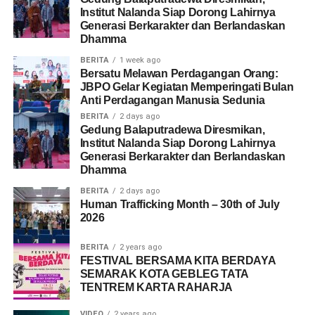
Institut Nalanda Siap Dorong Lahirnya
Generasi Berkarakter dan Berlandaskan
Dhamma
BERITA
1 week ago
Bersatu Melawan Perdagangan Orang:
JBPO Gelar Kegiatan Memperingati Bulan
Anti Perdagangan Manusia Sedunia
BERITA
2 days ago
Gedung Balaputradewa Diresmikan,
Institut Nalanda Siap Dorong Lahirnya
Generasi Berkarakter dan Berlandaskan
Dhamma
BERITA
2 days ago
Human Trafficking Month – 30th of July
2026
BERITA
2 years ago
FESTIVAL BERSAMA KITA BERDAYA
SEMARAK KOTA GEBLEG TATA
TENTREM KARTA RAHARJA
VIDEO
2 years ago