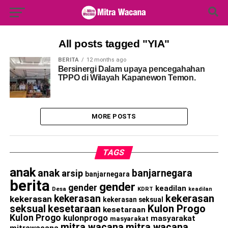
Search Button
Search
for:
All posts tagged "YIA"
BERITA
12 months ago
Bersinergi Dalam upaya pencegahahan
TPPO di Wilayah Kapanewon Temon.
MORE POSTS
TAGS
anak
anak
banjarnegara
arsip
banjarnegara
berita
gender
gender
keadilan
Desa
KDRT
keadilan
kekerasan
kekerasan
kekerasan
kekerasan seksual
seksual
kesetaraan
Kulon Progo
kesetaraan
Kulon Progo
kulonprogo
masyarakat
masyarakat
mitra wacana
mitra wacana