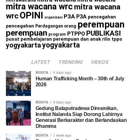
mitrawacana
mitra wacana wrc
mitra wacana
OPINI
wrc
P3A
P3A
pencegahan
organisasi
perempuan
pencegahan
Perdagangan orang
perempuan
PUBLIKASI
PTPPO
program
pusat pembelajaran perempuan dan anak
rilis
tppo
yogyakarta
yogyakarta
LATEST
TRENDING
VIDEOS
BERITA
4 days ago
Human Trafficking Month – 30th of July
2026
BERITA
4 days ago
Gedung Balaputradewa Diresmikan,
Institut Nalanda Siap Dorong Lahirnya
Generasi Berkarakter dan Berlandaskan
Dhamma
BERITA
1 week ago