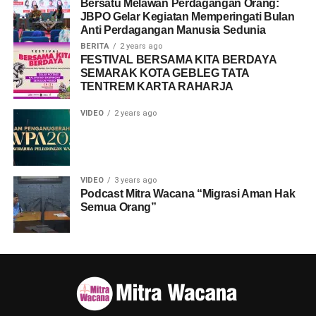
Bersatu Melawan Perdagangan Orang:
JBPO Gelar Kegiatan Memperingati Bulan
Anti Perdagangan Manusia Sedunia
BERITA
2 years ago
FESTIVAL BERSAMA KITA BERDAYA
SEMARAK KOTA GEBLEG TATA
TENTREM KARTA RAHARJA
VIDEO
2 years ago
VIDEO
3 years ago
Podcast Mitra Wacana “Migrasi Aman Hak
Semua Orang”