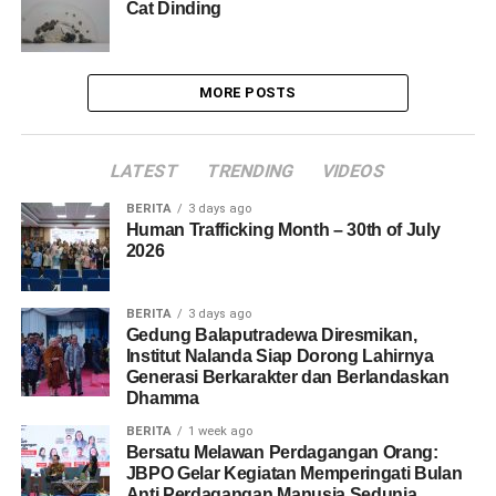
Cat Dinding
MORE POSTS
LATEST
TRENDING
VIDEOS
BERITA
3 days ago
Human Trafficking Month – 30th of July
2026
BERITA
3 days ago
Gedung Balaputradewa Diresmikan,
Institut Nalanda Siap Dorong Lahirnya
Generasi Berkarakter dan Berlandaskan
Dhamma
BERITA
1 week ago
Bersatu Melawan Perdagangan Orang:
JBPO Gelar Kegiatan Memperingati Bulan
Anti Perdagangan Manusia Sedunia